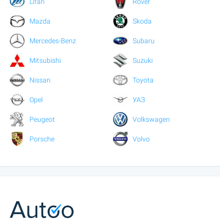
Lifan
Rover
Mazda
Skoda
Mercedes-Benz
Subaru
Mitsubishi
Suzuki
Nissan
Toyota
Opel
УАЗ
Peugeot
Volkswagen
Porsche
Volvo