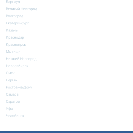
Барнаул
Великий Новгород
Волгоград
Екатеринбург
Казань
Краснодар
Красноярск
Мытищи
Нижний Новгород
Новосибирск
Омск
Пермь
Ростов-на-Дону
Самара
Саратов
Уфа
Челябинск