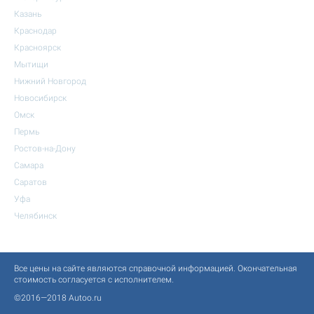
Казань
Краснодар
Красноярск
Мытищи
Нижний Новгород
Новосибирск
Омск
Пермь
Ростов-на-Дону
Самара
Саратов
Уфа
Челябинск
Все цены на сайте являются справочной информацией. Окончательная
стоимость согласуется с исполнителем.
©2016—2018 Autoo.ru