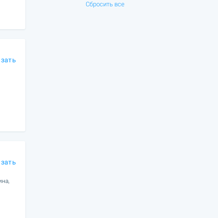
Сбросить все
азать
азать
ина,