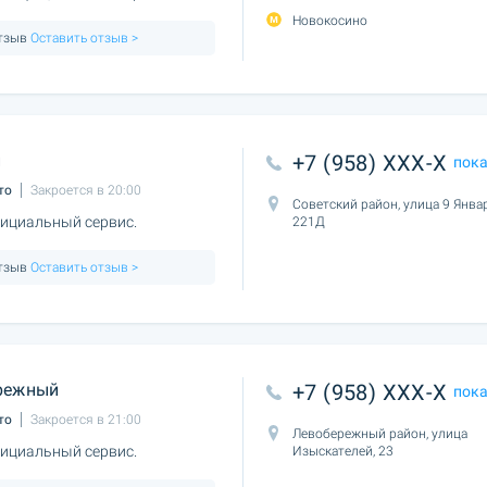
Новокосино
отзыв
Оставить отзыв >
й
+7 (958) XXX-X
пок
то
Закроется в 20:00
Советский район, улица 9 Янва
ициальный сервис.
221Д
отзыв
Оставить отзыв >
режный
+7 (958) XXX-X
пок
то
Закроется в 21:00
Левобережный район, улица
ициальный сервис.
Изыскателей, 23