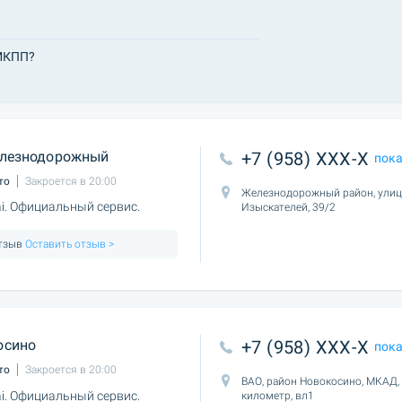
.
 МКПП?
лезнодорожный
+7 (958) XXX-X
пок
то
Закроется в 20:00
Железнодорожный район, улиц
. Официальный сервис.
Изыскателей, 39/2
отзыв
Оставить отзыв >
осино
+7 (958) XXX-X
пок
то
Закроется в 20:00
ВАО, район Новокосино, МКАД, 
. Официальный сервис.
километр, вл1