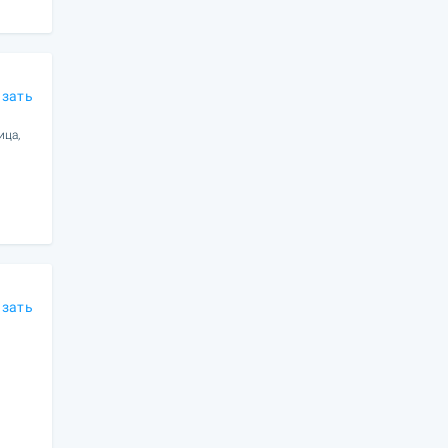
азать
ица,
азать