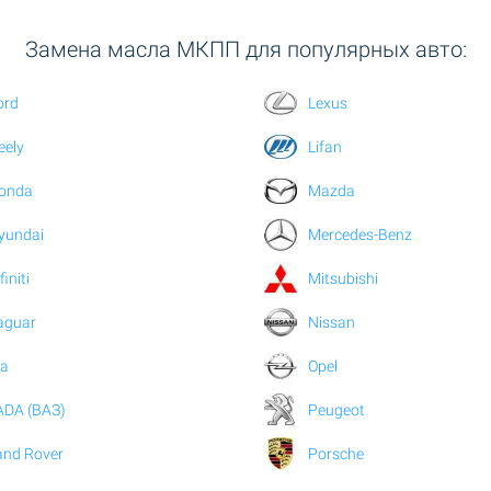
Замена масла МКПП для популярных авто:
ord
Lexus
eely
Lifan
onda
Mazda
yundai
Mercedes-Benz
finiti
Mitsubishi
aguar
Nissan
ia
Opel
ADA (ВАЗ)
Peugeot
and Rover
Porsche