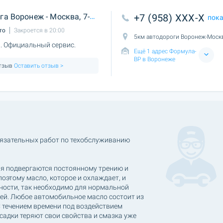
оронеж - Москва, 7-й километр
+7 (958) XXX-X
пок
то
Закроется в 20:00
5км автодороги Воронеж-Моск
. Официальный сервис.
Ещё 1 адрес Формула-
ВР в Воронеже
отзыв
Оставить отзыв >
язательных работ по техобслуживанию
иля подвергаются постоянному трению и
оэтому масло, которое и охлаждает, и
ности, так необходимо для нормальной
ей. Любое автомобильное масло состоит из
С течением времени под воздействием
садки теряют свои свойства и смазка уже