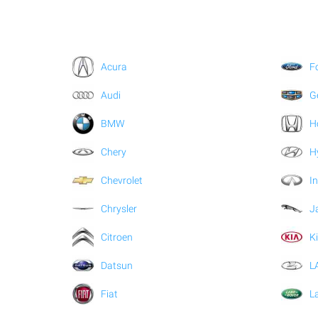
Acura
F
Audi
G
BMW
H
Chery
H
Chevrolet
In
Chrysler
J
Citroen
K
Datsun
L
Fiat
L