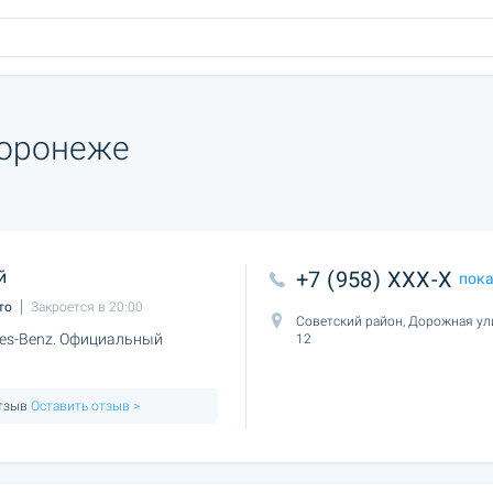
Воронеже
й
+7 (958) XXX-X
пок
то
Закроется в 20:00
Советский район, Дорожная ул
es-Benz. Официальный
12
отзыв
Оставить отзыв >