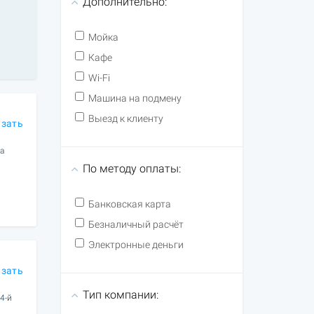
Дополнительно:
Мойка
Кафе
Wi-Fi
Машина на подмену
Выезд к клиенту
азать
а
По методу оплаты:
Банковская карта
Безналичный расчёт
Электронные деньги
азать
Тип компании:
4-й