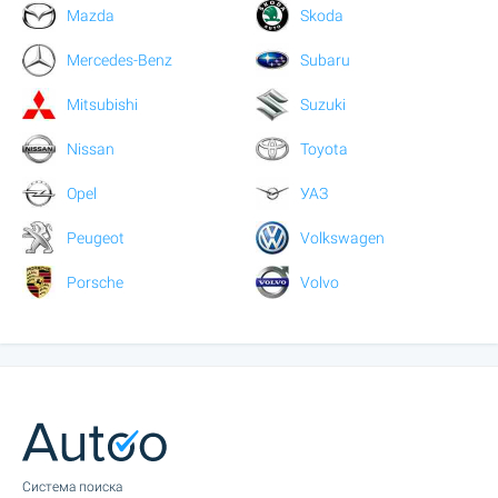
Mazda
Skoda
Mercedes-Benz
Subaru
Mitsubishi
Suzuki
Nissan
Toyota
Opel
УАЗ
Peugeot
Volkswagen
Porsche
Volvo
Cистема поиска