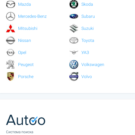
Mazda
Skoda
Mercedes-Benz
Subaru
Mitsubishi
Suzuki
Nissan
Toyota
Opel
УАЗ
Peugeot
Volkswagen
Porsche
Volvo
Cистема поиска