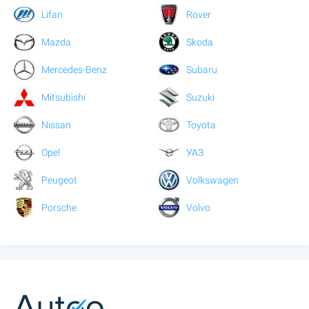
Lifan
Rover
Mazda
Skoda
Mercedes-Benz
Subaru
Mitsubishi
Suzuki
Nissan
Toyota
Opel
УАЗ
Peugeot
Volkswagen
Porsche
Volvo