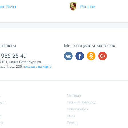
and Rover
Porsche
онтакты
Мы в социальных сетях:
 956-25-49
7101, Санкт-Петербург, ул.
, д.1, оф. 230
показать на карте
д
Мытищи
бург
Нижний Новгород
Новосибирск
р
Омск
ск
Пермь