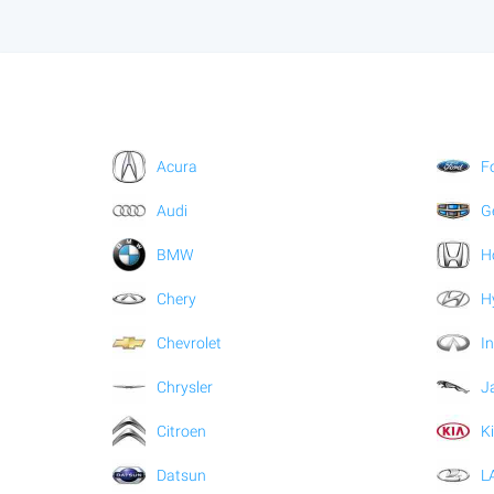
Acura
F
Audi
G
BMW
H
Chery
H
Chevrolet
In
Chrysler
J
Citroen
K
Datsun
L