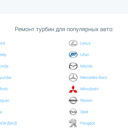
Ремонт турбин для популярных авто:
ord
Lexus
eely
Lifan
onda
Mazda
yundai
Mercedes-Benz
finiti
Mitsubishi
aguar
Nissan
ia
Opel
ADA (ВАЗ)
Peugeot