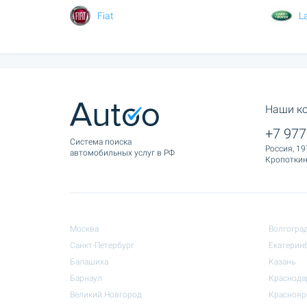
Fiat
L
Наши к
+7 977
Cистема поиска
Россия, 19
автомобильных услуг в РФ
Кропоткина
Москва
Волгогра
Санкт-Петербург
Екатерин
Балашиха
Казань
Барнаул
Краснода
Великий Новгород
Краснояр