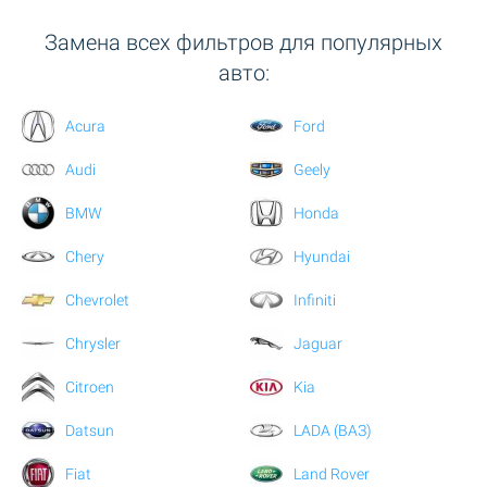
Замена всех фильтров для популярных
авто:
Acura
Ford
Audi
Geely
BMW
Honda
Chery
Hyundai
Chevrolet
Infiniti
Chrysler
Jaguar
Citroen
Kia
Datsun
LADA (ВАЗ)
Fiat
Land Rover