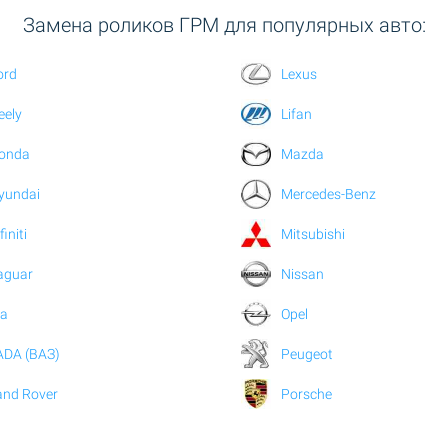
Замена роликов ГРМ для популярных авто:
ord
Lexus
eely
Lifan
onda
Mazda
yundai
Mercedes-Benz
finiti
Mitsubishi
aguar
Nissan
ia
Opel
ADA (ВАЗ)
Peugeot
and Rover
Porsche