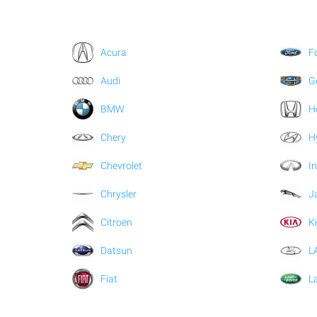
Acura
F
Audi
G
BMW
H
Chery
H
Chevrolet
In
Chrysler
J
Citroen
K
Datsun
L
Fiat
L