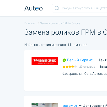
Главная
Замена роликов ГРМ в Омске
Замена роликов ГРМ в 
Найдено и отфильтровано: 14 компаний
Белый Сервис
— Цент
20 отзывов
Закр
Федеральная Сеть Автосерв
Бегемот
— Центральный