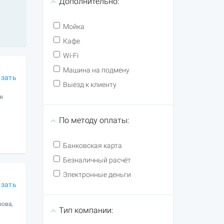
Дополнительно:
Мойка
Кафе
Wi-Fi
Машина на подмену
азать
Выезд к клиенту
ая
По методу оплаты:
Банковская карта
Безналичный расчёт
Электронные деньги
азать
рова,
Тип компании: