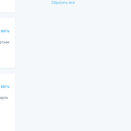
Сбросить все
азать
ортная
азать
Карла