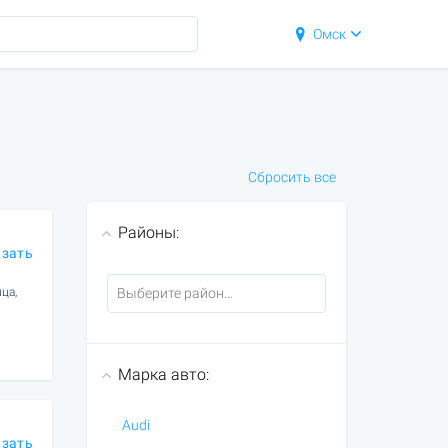
Омск
Сбросить все
Районы:
азать
ца,
Марка авто:
Audi
азать