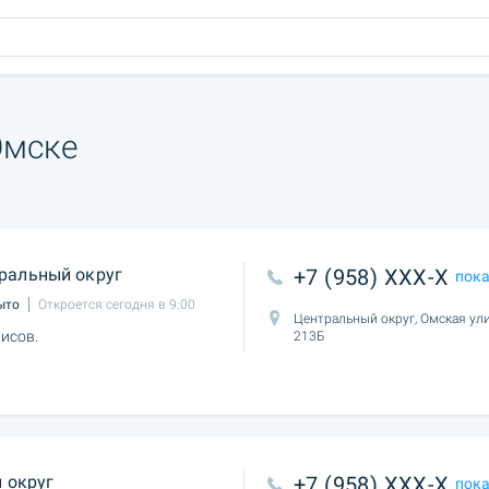
Омске
ральный округ
+7 (958) XXX-X
пок
ыто
Откроется сегодня в 9:00
Центральный округ, Омская ули
исов.
213Б
 округ
+7 (958) XXX-X
пок