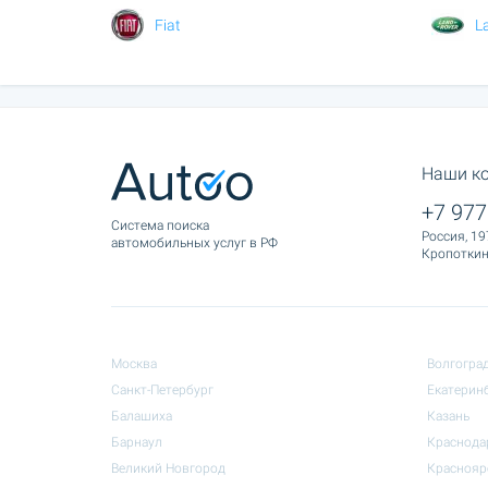
Fiat
L
Наши к
+7 977
Cистема поиска
Россия, 19
автомобильных услуг в РФ
Кропоткина
Москва
Волгогра
Санкт-Петербург
Екатерин
Балашиха
Казань
Барнаул
Краснода
Великий Новгород
Краснояр