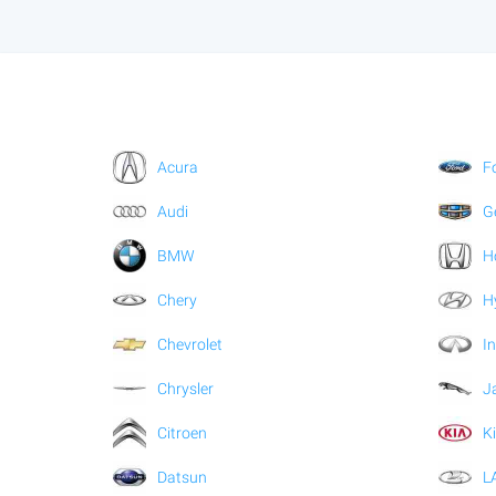
Acura
F
Audi
G
BMW
H
Chery
H
Chevrolet
In
Chrysler
J
Citroen
K
Datsun
L