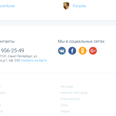
and Rover
Porsche
онтакты
Мы в социальных сетях:
 956-25-49
7101, Санкт-Петербург, ул.
, д.1, оф. 230
показать на карте
д
Мытищи
бург
Нижний Новгород
Новосибирск
р
Омск
ск
Пермь