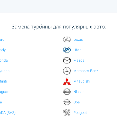
Замена турбины для популярных авто:
ord
Lexus
eely
Lifan
onda
Mazda
yundai
Mercedes-Benz
finiti
Mitsubishi
aguar
Nissan
ia
Opel
ADA (ВАЗ)
Peugeot