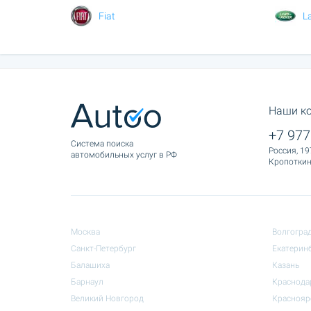
Fiat
L
Наши к
+7 977
Cистема поиска
Россия, 19
автомобильных услуг в РФ
Кропоткина
Москва
Волгогра
Санкт-Петербург
Екатерин
Балашиха
Казань
Барнаул
Краснода
Великий Новгород
Краснояр