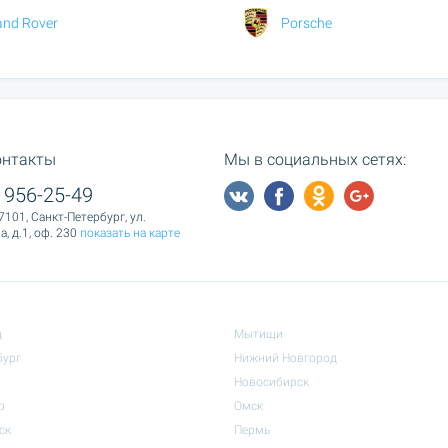
and Rover
Porsche
онтакты
Мы в социальных сетях:
 956-25-49
7101, Санкт-Петербург, ул.
, д.1, оф. 230
показать на карте
д
Мытищи
бург
Нижний Новгород
Новосибирск
р
Омск
ск
Пермь