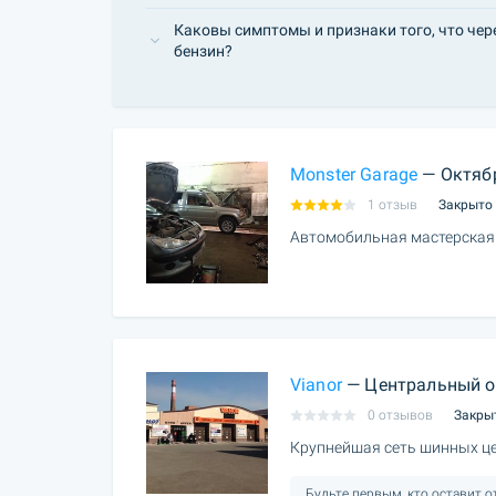
Каковы симптомы и признаки того, что чер
бензин?
Monster Garage
— Октяб
1 отзыв
Закрыто
Автомобильная мастерская
Vianor
— Центральный о
0 отзывов
Закры
Крупнейшая сеть шинных це
Будьте первым, кто оставит 