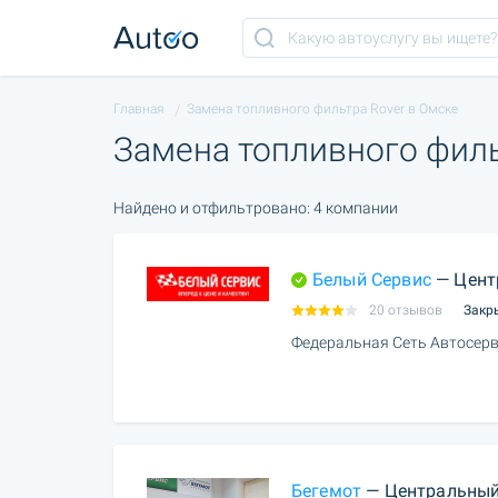
Главная
Замена топливного фильтра Rover в Омске
Замена топливного филь
Найдено и отфильтровано: 4 компании
Белый Сервис
— Цент
20 отзывов
Закр
Федеральная Сеть Автосерв
Бегемот
— Центральный