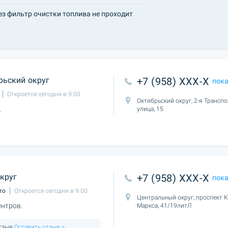
ез фильтр очистки топлива не проходит
рьский округ
+7 (958) XXX-X
пок
Откроется сегодня в 9:00
Октябрьский округ, 2-я Трансп
.
улица, 15
круг
+7 (958) XXX-X
пок
то
Откроется сегодня в 9:00
Центральный округ, проспект 
нтров.
Маркса, 41/19литЛ
отзыв
Оставить отзыв >