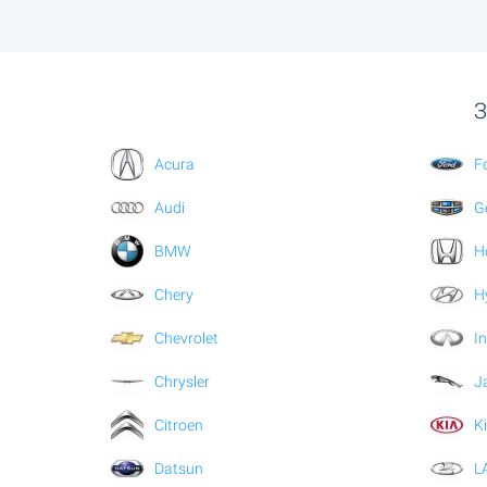
З
Acura
F
Audi
G
BMW
H
Chery
H
Chevrolet
In
Chrysler
J
Citroen
K
Datsun
L