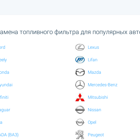
амена топливного фильтра для популярных авт
ord
Lexus
eely
Lifan
onda
Mazda
yundai
Mercedes-Benz
finiti
Mitsubishi
aguar
Nissan
ia
Opel
ADA (ВАЗ)
Peugeot