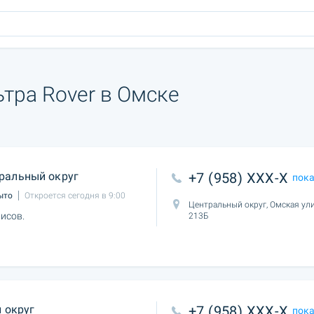
тра Rover в Омске
ральный округ
+7 (958) XXX-X
пок
ыто
Откроется сегодня в 9:00
Центральный округ, Омская ули
исов.
213Б
 округ
+7 (958) XXX-X
пок