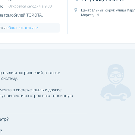
то
Откроется сегодня в 9:00
Центральный округ, улица Кар
 автомобилей ТОЙОТА.
Маркса, 19
отзыв
Оставить отзыв >
ц пыли и загрязнений, а также
 систему.
мента в системе, пыль и другие
гут вывести из строя всю топливную
ьтр?
?