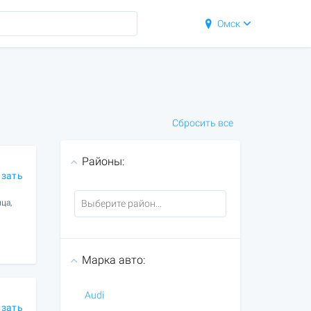
Омск
Сбросить все
Районы:
азать
ца,
Марка авто:
Audi
азать