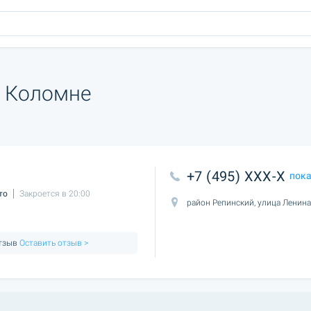
в Коломне
+7 (495) XXX-X
пок
то
Закроется в 20:00
район Репинский, улица Ленина
отзыв
Оставить отзыв >