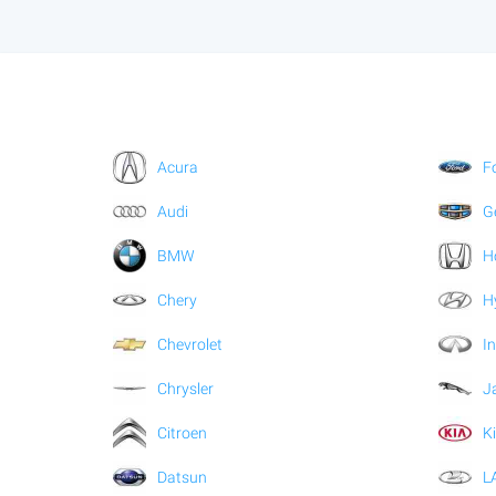
Acura
F
Audi
G
BMW
H
Chery
H
Chevrolet
In
Chrysler
J
Citroen
K
Datsun
L