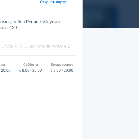
Открыть карту
омна, район Репинский,
улица
ина, 139
55°5′28.73″ с. ш. Долгота: 38°45′0.5″ в. д.
дни
Суббота
Воскресенье
- 20:00
c 8:00 - 20:00
c 8:00 - 20:00