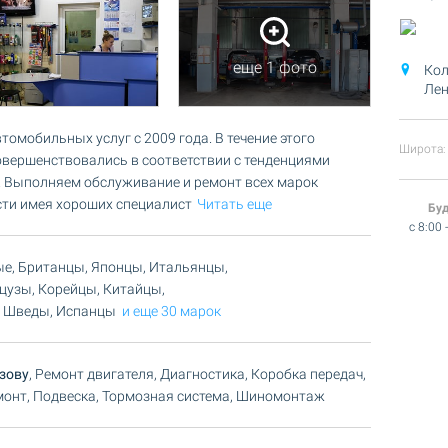
еще 1 фото
Кол
Лен
томобильных услуг с 2009 года. В течение этого
Широта: 
овершенствовались в соответствии с тенденциями
. Выполняем обслуживание и ремонт всех марок
ти имея хороших специалист
Читать еще
Бу
c 8:00 
ые, Британцы, Японцы, Итальянцы,
цузы, Корейцы, Китайцы,
 Шведы, Испанцы
и еще 30 марок
зову
, Ремонт двигателя, Диагностика, Коробка передач,
монт, Подвеска, Тормозная система, Шиномонтаж