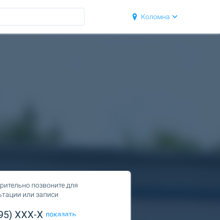
Коломна
рительно позвоните для
ьтации или записи
495) XXX-X
показать