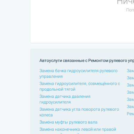
Нич
Поп
Автоуслуги связанные с Ремонтом рулевого уп
Замена бачка гидроусилителя рулевого
Зам
управления
Зам
Замена гидроусилителя, совмещённого с
Зам
продольной тягой
Зам
Замена датчика давления
Зам
гидроусилителя
Зам
Замена датчика угла поворота рулевого
Рем
колеса
Замена муфты рулевого вала
Замена наконечника левой или правой