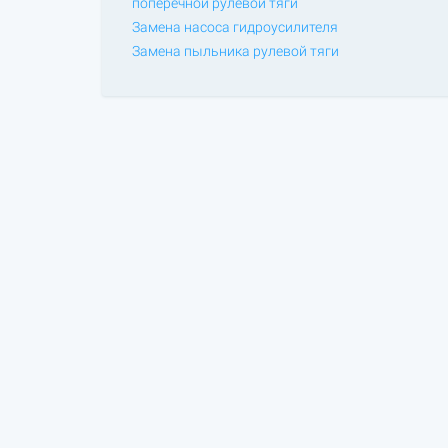
поперечной рулевой тяги
Замена насоса гидроусилителя
Замена пыльника рулевой тяги