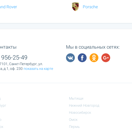
and Rover
Porsche
онтакты
Мы в социальных сетях:
 956-25-49
7101, Санкт-Петербург, ул.
, д.1, оф. 230
показать на карте
д
Мытищи
бург
Нижний Новгород
Новосибирск
р
Омск
ск
Пермь