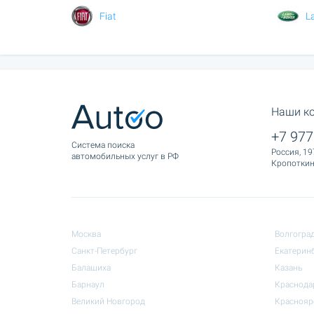
Fiat
L
Наши к
+7 977
Cистема поиска
Россия, 19
автомобильных услуг в РФ
Кропоткина
Москва
Волгогра
Санкт-Петербург
Екатерин
Балашиха
Казань
Барнаул
Краснода
Великий Новгород
Краснояр