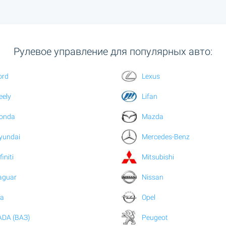
Рулевое управление для популярных авто:
ord
Lexus
eely
Lifan
onda
Mazda
yundai
Mercedes-Benz
finiti
Mitsubishi
aguar
Nissan
ia
Opel
ADA (ВАЗ)
Peugeot