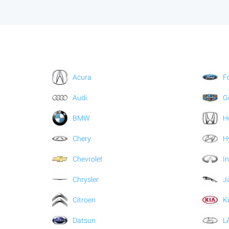
Acura
F
Audi
G
BMW
H
Chery
H
Chevrolet
In
Chrysler
J
Citroen
K
Datsun
L