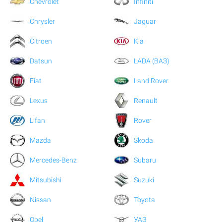
Chevrolet
Infiniti
Chrysler
Jaguar
Citroen
Kia
Datsun
LADA (ВАЗ)
Fiat
Land Rover
Lexus
Renault
Lifan
Rover
Mazda
Skoda
Mercedes-Benz
Subaru
Mitsubishi
Suzuki
Nissan
Toyota
Opel
УАЗ