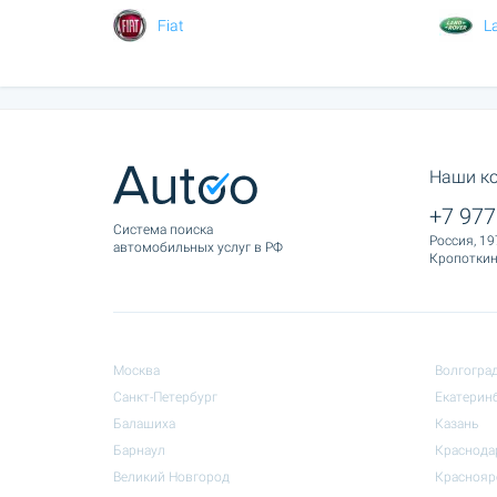
Fiat
L
Наши к
+7 977
Cистема поиска
Россия, 19
автомобильных услуг в РФ
Кропоткина
Москва
Волгогра
Санкт-Петербург
Екатерин
Балашиха
Казань
Барнаул
Краснода
Великий Новгород
Краснояр