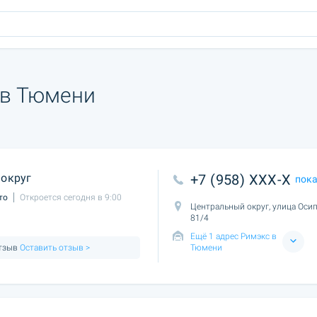
 в Тюмени
округ
+7 (958) XXX-X
пок
то
Откроется сегодня в 9:00
Центральный округ, улица Осип
81/4
Ещё 1 адрес Римэкс в
отзыв
Оставить отзыв >
Тюмени