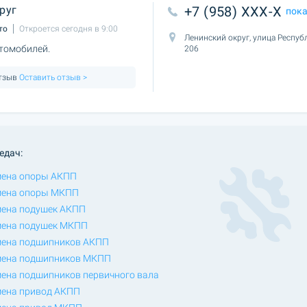
руг
+7 (958) XXX-X
пок
то
Откроется сегодня в 9:00
Ленинский округ, улица Респуб
томобилей.
206
отзыв
Оставить отзыв >
едач:
ена опоры АКПП
мена опоры МКПП
ена подушек АКПП
ена подушек МКПП
ена подшипников АКПП
ена подшипников МКПП
ена подшипников первичного вала
ена привод АКПП