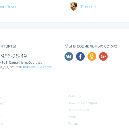
and Rover
Porsche
онтакты
Мы в социальных сетях:
 956-25-49
7101, Санкт-Петербург, ул.
, д.1, оф. 230
показать на карте
д
Мытищи
бург
Нижний Новгород
Новосибирск
р
Омск
ск
Пермь