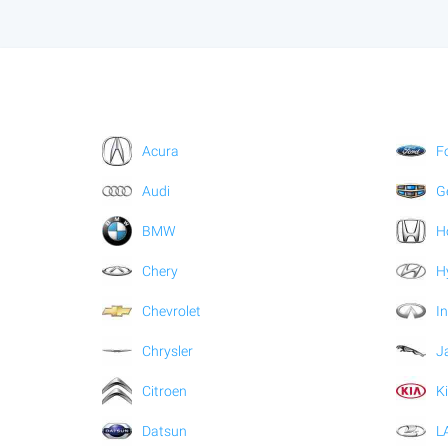
Acura
F
Audi
G
BMW
H
Chery
H
Chevrolet
In
Chrysler
J
Citroen
K
Datsun
L