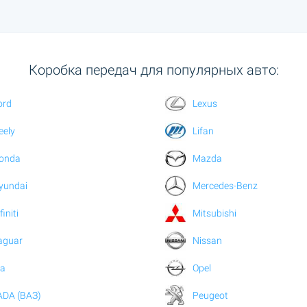
Коробка передач для популярных авто:
ord
Lexus
eely
Lifan
onda
Mazda
yundai
Mercedes-Benz
finiti
Mitsubishi
aguar
Nissan
ia
Opel
ADA (ВАЗ)
Peugeot