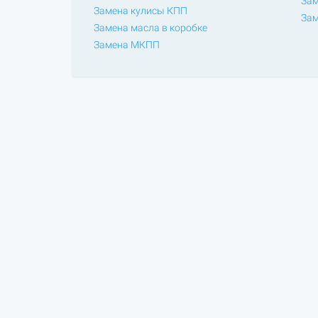
Зам
Замена кулисы КПП
Зам
Замена масла в коробке
Замена МКПП