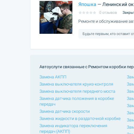
Япошка
— Ленинский ок
0 отзывов
Закры
Ремонте и обслуживание ав
Будьте первым, кто оставит 
Автоуслуги связанные с Ремонтом коробки пер
Замена АКПП
Зам
Замена выключателя круиз-контроля
За
Замена выключателя переднего моста
Зам
Замена датчика положения в коробке
Зам
передач
Зам
Замена датчика скорости
Зам
Замена жидкости в раздаточной коробке
Зам
Замена индикатора переключения
Зам
передач (АКПП)