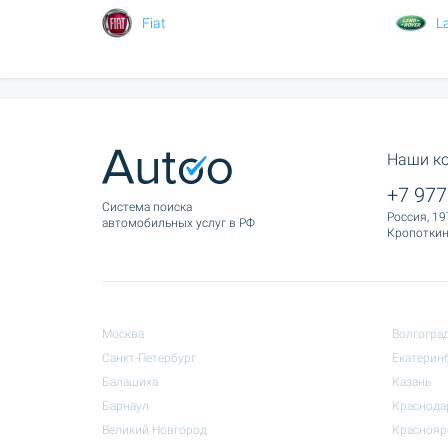
Fiat
L
Наши к
+7 977
Cистема поиска
Россия, 19
автомобильных услуг в РФ
Кропоткина
Москва
Волгогра
Санкт-Петербург
Екатерин
Балашиха
Казань
Барнаул
Краснода
Великий Новгород
Краснояр