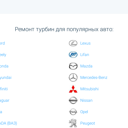
Ремонт турбин для популярных авто:
ord
Lexus
eely
Lifan
onda
Mazda
yundai
Mercedes-Benz
finiti
Mitsubishi
aguar
Nissan
ia
Opel
ADA (ВАЗ)
Peugeot