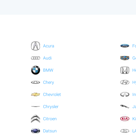
Acura
F
Audi
G
BMW
H
Chery
H
Chevrolet
In
Chrysler
J
Citroen
K
Datsun
L