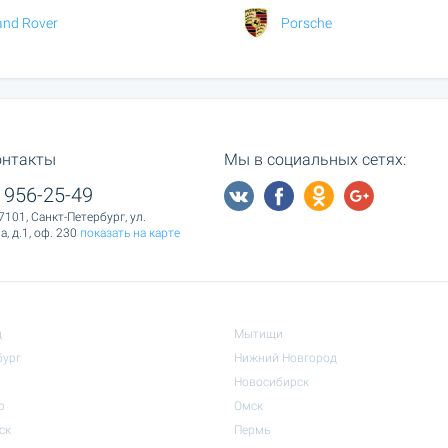
and Rover
Porsche
онтакты
Мы в социальных сетях:
 956-25-49
7101, Санкт-Петербург, ул.
, д.1, оф. 230
показать на карте
д
Мытищи
бург
Нижний Новгород
Новосибирск
р
Омск
ск
Пермь