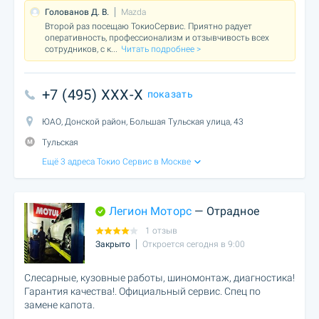
Голованов Д. В.
Mazda
Второй раз посещаю ТокиоСервис. Приятно радует
оперативность, профессионализм и отзывчивость всех
сотрудников, с к
...
Читать подробнее >
+7 (495) XXX-X
показать
ЮАО, Донской район, Большая Тульская улица, 43
Тульская
Ещё 3 адреса Токио Cервис в Москве
Легион Моторс
— Отрадное
1 отзыв
Закрыто
Откроется сегодня в 9:00
Слесарные, кузовные работы, шиномонтаж, диагностика!
Гарантия качества!. Официальный сервис. Спец по
замене капота.