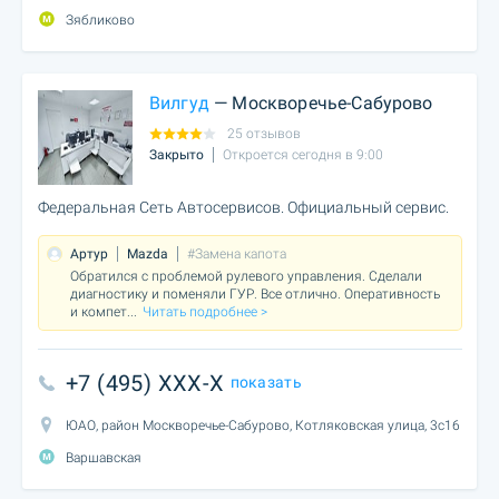
Зябликово
Вилгуд
— Москворечье-Сабурово
25 отзывов
Закрыто
Откроется сегодня в 9:00
Федеральная Сеть Автосервисов. Официальный сервис.
Артур
Mazda
#Замена капота
Обратился с проблемой рулевого управления. Сделали
диагностику и поменяли ГУР. Все отлично. Оперативность
и компет
...
Читать подробнее >
+7 (495) XXX-X
показать
ЮАО, район Москворечье-Сабурово, Котляковская улица, 3с16
Варшавская