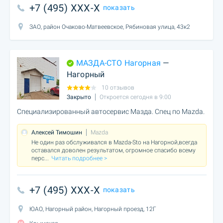
+7 (495) XXX-X
показать
ЗАО, район Очаково-Матвеевское, Рябиновая улица, 43к2
МАЗДА-СТО Нагорная
—
Нагорный
10 отзывов
Закрыто
Откроется сегодня в 9:00
Специализированный автосервис Мазда. Спец по Mazda.
Алексей Тимошин
Mazda
Не один раз обслуживался в Mazda-Sto на Нагорной,всегда
оставался доволен результатом, огромное спасибо всему
перс
...
Читать подробнее >
+7 (495) XXX-X
показать
ЮАО, Нагорный район, Нагорный проезд, 12Г