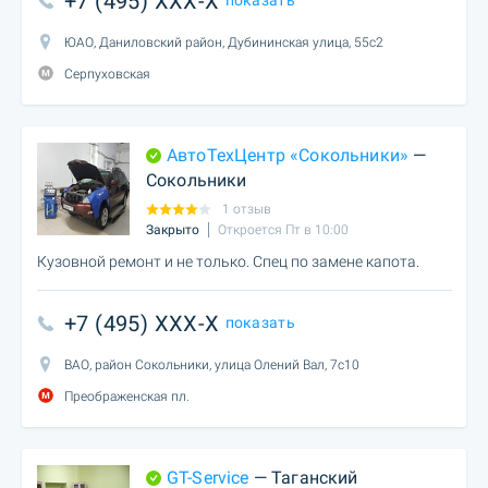
+7 (495) XXX-X
показать
ЮАО, Даниловский район, Дубининская улица, 55с2
Серпуховская
АвтоТехЦентр «Сокольники»
—
Сокольники
1 отзыв
Закрыто
Откроется Пт в 10:00
Кузовной ремонт и не только. Спец по замене капота.
+7 (495) XXX-X
показать
ВАО, район Сокольники, улица Олений Вал, 7с10
Преображенская пл.
GT-Service
— Таганский