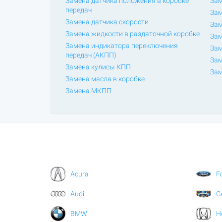
Замена датчика положения в коробке
Зам
передач
Зам
Замена датчика скорости
Зам
Замена жидкости в раздаточной коробке
Зам
Замена индикатора переключения
Зам
передач (АКПП)
Зам
Замена кулисы КПП
Зам
Замена масла в коробке
Замена МКПП
Acura
F
Audi
G
BMW
H