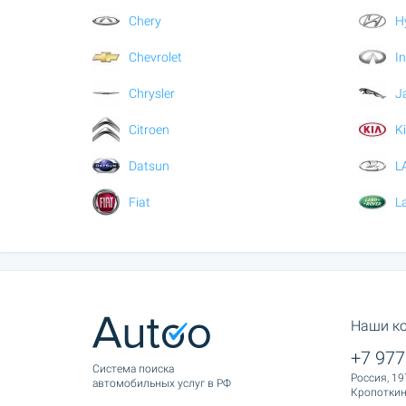
Chery
H
Chevrolet
In
Chrysler
J
Citroen
K
Datsun
L
Fiat
L
Наши к
+7 977
Cистема поиска
Россия, 19
автомобильных услуг в РФ
Кропоткина