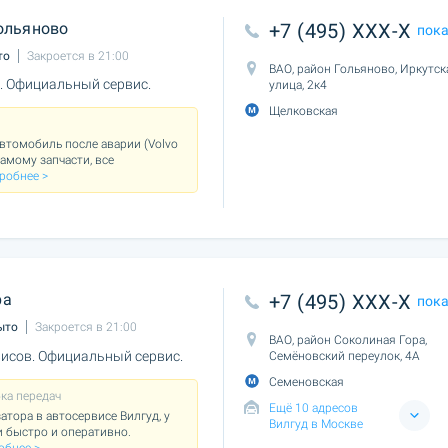
ольяново
+7 (495) XXX-X
пок
то
Закроется в 21:00
ВАО, район Гольяново, Иркутск
. Официальный сервис.
улица, 2к4
Щелковская
втомобиль после аварии (Volvo
самому запчасти, все
робнее >
ра
+7 (495) XXX-X
пок
ыто
Закроется в 21:00
ВАО, район Соколиная Гора,
исов. Официальный сервис.
Семёновский переулок, 4А
Семеновская
ка передач
Ещё 10 адресов
тора в автосервисе Вилгуд, у
Вилгуд в Москве
и быстро и оперативно.