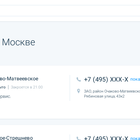
в Москве
во-Матвеевское
+7 (495) XXX-X
пок
ыто
Закроется в 21:00
ЗАО, район Очаково-Матвеевско
рвис.
Рябиновая улица, 43к2
ое-Стрешнево
+7 (495) XXX-X
пок