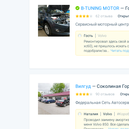
B-TUNING MOTOR
— Г
62 отзыва
Откры
Сервисный моторный центр
Гость
Volvo
Ремонтировал здесь свой а
xc60), не пришлось искать 
подобрали/за
...
Читать под
Вилгуд
— Соколиная Го
90 отзывов
Откр
Федеральная Сеть Автосерв
Наталия
Volvo
#Короб
Проводил заимену амортиза
меня Volvo 850. Все сделал