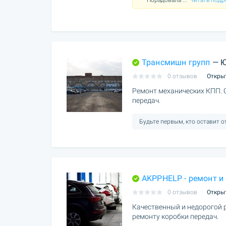
Порадовала
...
Читать подр
Трансмишн групп
— Ю
0 отзывов
Откры
Ремонт механических КПП. 
передач.
Будьте первым, кто оставит 
AKPPHELP - ремонт и
0 отзывов
Откры
Качественный и недорогой 
ремонту коробки передач.