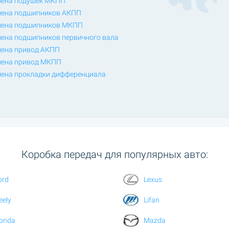
ена подушек МКПП
ена подшипников АКПП
ена подшипников МКПП
ена подшипников первичного вала
ена привод АКПП
ена привод МКПП
ена прокладки дифференциала
Коробка передач для популярных авто:
ord
Lexus
eely
Lifan
onda
Mazda