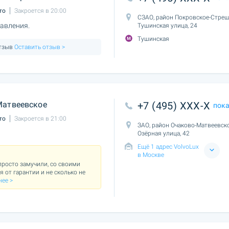
то
Закроется в 20:00
СЗАО, район Покровское-Стреш
равления.
Тушинская улица, 24
Тушинская
отзыв
Оставить отзыв >
Матвеевское
+7 (495) XXX-X
пок
то
Закроется в 21:00
ЗАО, район Очаково-Матвеевско
Озёрная улица, 42
Ещё 1 адрес VolvoLux
в Москве
росто замучили, со своими
 от гарантии и не сколько не
нее >