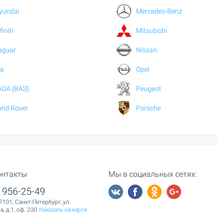
yundai
Mercedes-Benz
finiti
Mitsubishi
aguar
Nissan
ia
Opel
ADA (ВАЗ)
Peugeot
and Rover
Porsche
онтакты
Мы в социальных сетях:
 956-25-49
7101, Санкт-Петербург, ул.
, д.1, оф. 230
показать на карте