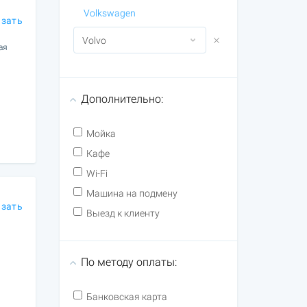
Volkswagen
азать
ая
Дополнительно:
Мойка
Кафе
Wi-Fi
Машина на подмену
азать
Выезд к клиенту
По методу оплаты:
Банковская карта