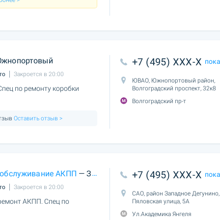
обнее >
жнопортовый
+7 (495) XXX-X
пок
то
Закроется в 20:00
ЮВАО, Южнопортовый район,
Спец по ремонту коробки
Волгоградский проспект, 32к8
Волгоградский пр-т
отзыв
Оставить отзыв >
 обслуживание АКПП
— Западное Дегунино
+7 (495) XXX-X
пок
то
Закроется в 20:00
САО, район Западное Дегунино,
ремонт АКПП. Спец по
Пяловская улица, 5А
Ул.Академика Янгеля