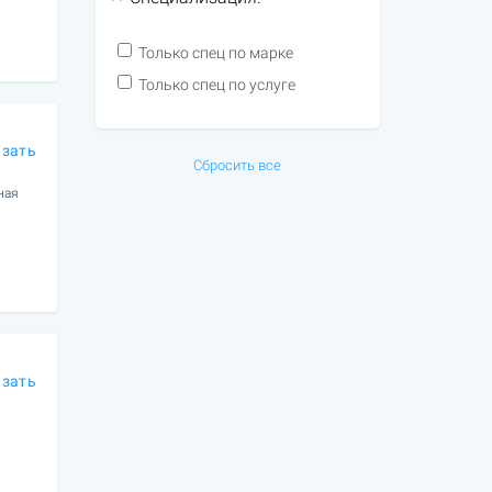
Только спец по марке
Только спец по услуге
азать
Сбросить все
ная
азать