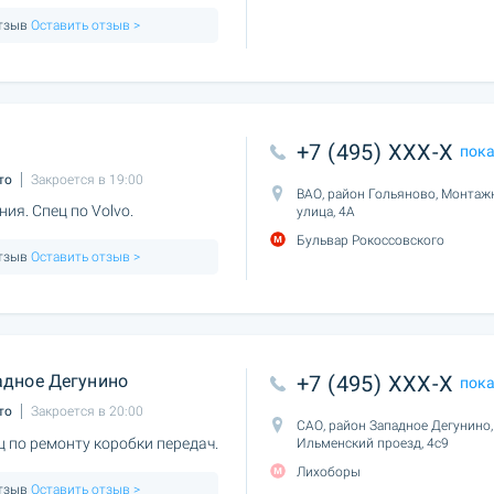
отзыв
Оставить отзыв >
+7 (495) XXX-X
пок
то
Закроется в 19:00
ВАО, район Гольяново, Монтаж
ия. Спец по Volvo.
улица, 4А
Бульвар Рокоссовского
отзыв
Оставить отзыв >
дное Дегунино
+7 (495) XXX-X
пок
то
Закроется в 20:00
САО, район Западное Дегунино,
 по ремонту коробки передач.
Ильменский проезд, 4с9
Лихоборы
отзыв
Оставить отзыв >