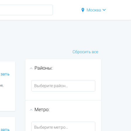
Москва
Сбросить все
Районы:
азать
е,
Метро:
азать