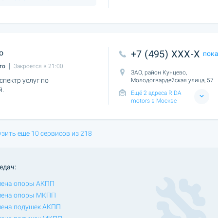
о
+7 (495) XXX-X
пок
то
Закроется в 21:00
ЗАО, район Кунцево,
пектр услуг по
Молодогвардейская улица, 57
й.
Ещё 2 адреса RIDA
motors в Москве
узить еще 10 сервисов из 218
едач:
ена опоры АКПП
мена опоры МКПП
ена подушек АКПП