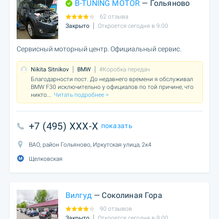
B-TUNING MOTOR
— Гольяново
62 отзыва
Закрыто
Откроется сегодня в 9:00
Сервисный моторный центр. Официальный сервис.
Nikita Sitnikov
BMW
#Коробка передач
Благодарности пост. До недавнего времени я обслуживал
BMW F30 исключительно у официалов по той причине, что
никто
...
Читать подробнее >
+7 (495) XXX-X
показать
ВАО, район Гольяново, Иркутская улица, 2к4
Щелковская
Вилгуд
— Соколиная Гора
90 отзывов
Закрыто
Откроется сегодня в 9:00