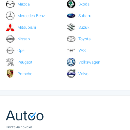
Mazda
Skoda
Mercedes-Benz
Subaru
Mitsubishi
Suzuki
Nissan
Toyota
Opel
УАЗ
Peugeot
Volkswagen
Porsche
Volvo
Cистема поиска