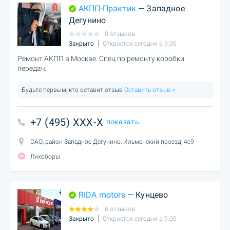
АКПП-Практик
— Западное
Дегунино
0 отзывов
Закрыто
Откроется сегодня в 9:00
Ремонт АКПП в Москве. Спец по ремонту коробки
передач.
Будьте первым, кто оставит отзыв
Оставить отзыв >
+7 (495) XXX-X
показать
САО, район Западное Дегунино, Ильменский проезд, 4с9
Лихоборы
RIDA motors
— Кунцево
6 отзывов
Закрыто
Откроется сегодня в 9:00