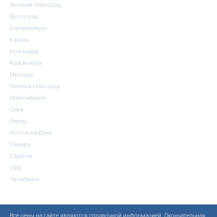
Великий Новгород
Волгоград
Екатеринбург
Казань
Краснодар
Красноярск
Мытищи
Нижний Новгород
Новосибирск
Омск
Пермь
Ростов-на-Дону
Самара
Саратов
Уфа
Челябинск
Все цены на сайте являются справочной информацией. Окончательная