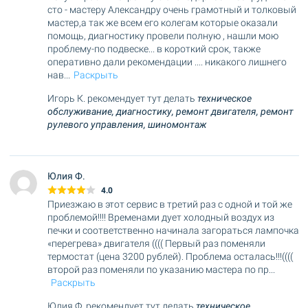
сто - мастеру Александру очень грамотный и толковый
мастер,а так же всем его колегам которые оказали
помощь, диагностику провели полную , нашли мою
проблему-по подвеске... в короткий срок, также
оперативно дали рекомендации .... никакого лишнего
нав
...
Раскрыть
Игорь К. рекомендует тут делать
техническое
обслуживание,
диагностику,
ремонт двигателя,
ремонт
рулевого управления,
шиномонтаж
Юлия Ф.
4.0
Приезжаю в этот сервис в третий раз с одной и той же
проблемой!!!! Временами дует холодный воздух из
печки и соответственно начинала загораться лампочка
«перегрева» двигателя (((( Первый раз поменяли
термостат (цена 3200 рублей). Проблема осталась!!!((((
второй раз поменяли по указанию мастера по пр
...
Раскрыть
Юлия Ф. рекомендует тут делать
техническое