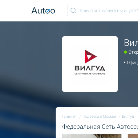
Ви
Отк
Офиц
Главная
Подвеска в Москве
Вилгуд
Федеральная Сеть Автосе