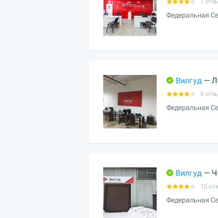
7 отз
Федеральная Се
Вилгуд
— Л
6 отз
Федеральная Се
Вилгуд
— Ч
10 от
Федеральная Се