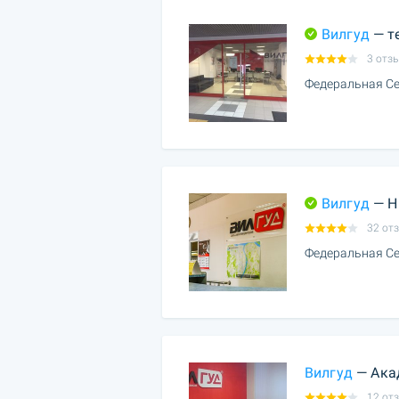
Вилгуд
— т
3 отз
Федеральная Се
Вилгуд
— Н
32 от
Федеральная Се
Вилгуд
— Ака
12 от