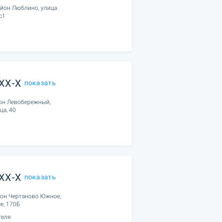
айон Люблино, улица
с1
XXX-X
показать
йон Левобережный,
ца, 40
XXX-X
показать
йон Чертаново Южное,
е, 170Б
геля