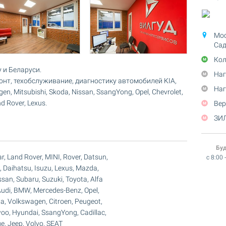
Мос
Сад
Кол
 и Беларуси.
Наг
онт, техобслуживание, диагностику автомобилей KIA,
Наг
en, Mitsubishi, Skoda, Nissan, SsangYong, Opel, Chevrolet,
nd Rover, Lexus.
Вер
ЗИЛ
Бу
r, Land Rover, MINI, Rover, Datsun,
c 8:00 
i, Daihatsu, Isuzu, Lexus, Mazda,
ssan, Subaru, Suzuki, Toyota, Alfa
Audi, BMW, Mercedes-Benz, Opel,
a, Volkswagen, Citroen, Peugeot,
oo, Hyundai, SsangYong, Cadillac,
e, Jeep, Volvo, SEAT