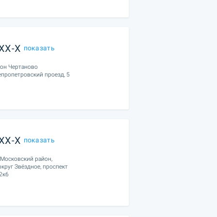
XXX-X
показать
йон Чертаново
епропетровский проезд, 5
XXX-X
показать
 Московский район,
круг Звёздное, проспект
2к6