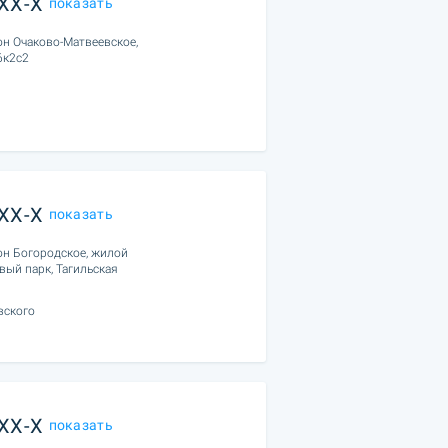
XXX-X
показать
он Очаково-Матвеевское,
6к2с2
XXX-X
показать
он Богородское, жилой
вый парк, Тагильская
вского
XXX-X
показать