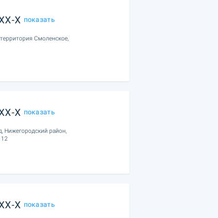
XXX-X
показать
 территория Смоленское,
XXX-X
показать
, Нижегородский район,
 12
XXX-X
показать