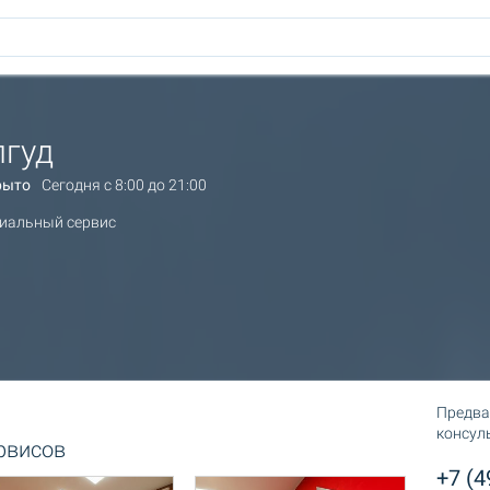
лгуд
рыто
Сегодня c 8:00 до 21:00
иальный сервис
Предва
консул
рвисов
+7 (