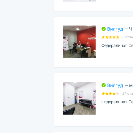
Вилгуд
— Ч
3 отз
Федеральная Се
Вилгуд
— м
24 от
Федеральная Се