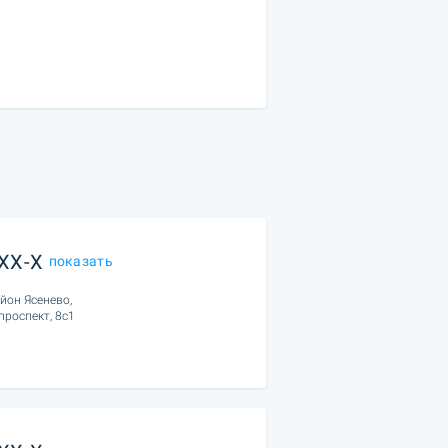
XXX-X
показать
йон Ясенево,
проспект, 8с1