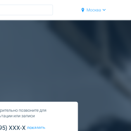
Москва
рительно позвоните для
ьтации или записи
495) XXX-X
показать