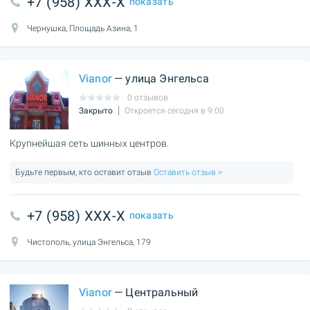
+7 (958) XXX-X
показать
Чернушка, Площадь Азина, 1
Vianor
— улица Энгельса
0 отзывов
Закрыто
Откроется сегодня в 9:00
Крупнейшая сеть шинных центров.
Будьте первым, кто оставит отзыв
Оставить отзыв >
+7 (958) XXX-X
показать
Чистополь, улица Энгельса, 179
Vianor
— Центральный