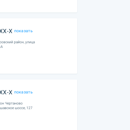
XXX-X
показать
ровский район, улица
4А
XXX-X
показать
йон Чертаново
ршавское шоссе, 127