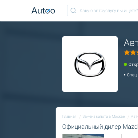
Ав
Отк
Спец
Главная
Замена капота в Москве
Авт
Официальный дилер Mazd