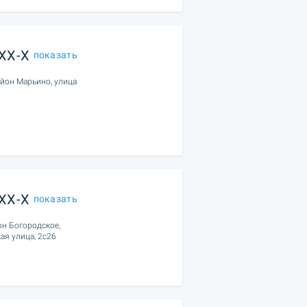
XXX-X
показать
айон Марьино, улица
XXX-X
показать
он Богородское,
ая улица, 2с26