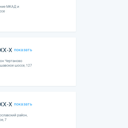
ение МКАД и
ссе
XXX-X
показать
йон Чертаново
ршавское шоссе, 127
XXX-X
показать
ославский район,
е, 7