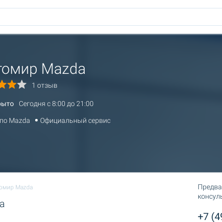
томир Mazda
1 отзыв
рыто
Сегодня c 8:00 до 21:00
 по Mazda
Официальный сервис
Предва
омир Mazda
консул
a
+7 (