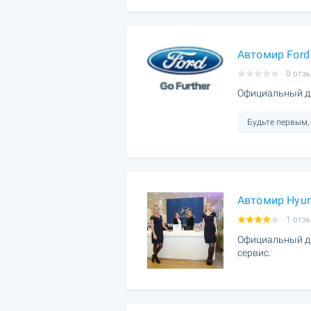
Автомир Ford
0 отз
Официальный ди
Будьте первым,
Автомир Hyun
1 отз
Официальный ди
сервис.