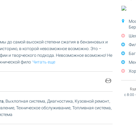
Мос
Бер
Шел
имы до самой высокой степени сжатия в бензиновых и
Фил
 историю, в которой невозможное возможно. Это –
Баг
фии и творческого подхода. Невозможное возможно! Не
ехнической фило
Читать еще
Меж
Хор
Бу
c 8:00 
та
, Выхлопная система, Диагностика, Кузовной ремонт,
вление, Техническое обслуживание, Топливная система,
истема