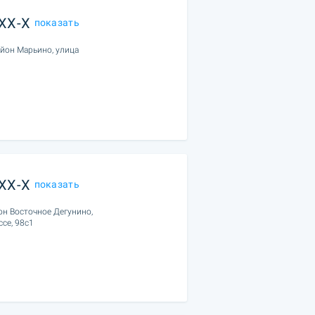
XXX-X
показать
айон Марьино, улица
XXX-X
показать
он Восточное Дегунино,
се, 98с1