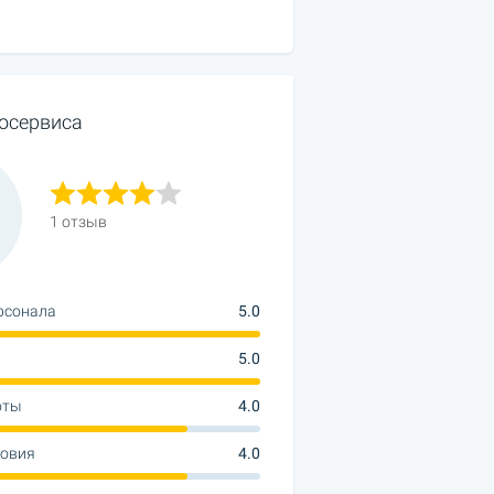
осервиса
1 отзыв
рсонала
5.0
5.0
оты
4.0
ловия
4.0