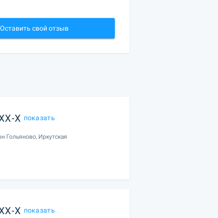
Оставить свой отзыв
XXX-X
показать
он Гольяново, Иркутская
XXX-X
показать