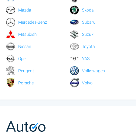
Mazda
Skoda
Mercedes-Benz
Subaru
Mitsubishi
Suzuki
Nissan
Toyota
Opel
УАЗ
Peugeot
Volkswagen
Porsche
Volvo