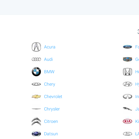
Acura
F
Audi
G
BMW
H
Chery
H
Chevrolet
In
Chrysler
J
Citroen
K
Datsun
L