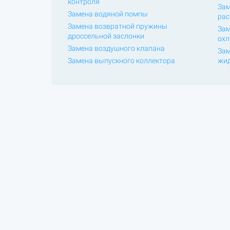
контроля
Зам
Замена водяной помпы
рас
Замена возвратной пружины
Зам
дроссельной заслонки
ох
Замена воздушного клапана
Зам
Замена выпускного коллектора
жид