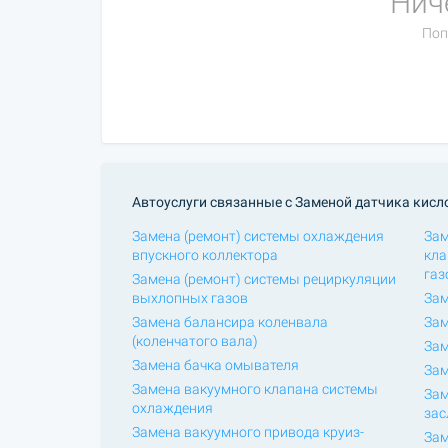
Нич
Поп
Автоуслуги связанные с Заменой датчика кисл
Замена (ремонт) системы охлаждения
Зам
впускного коллектора
кла
газ
Замена (ремонт) системы рециркуляции
выхлопных газов
Зам
Замена балансира коленвала
Зам
(коленчатого вала)
Зам
Замена бачка омывателя
Зам
Замена вакуумного клапана системы
Зам
охлаждения
зас
Замена вакуумного привода круиз-
Зам