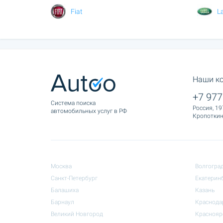
Fiat
L
Наши к
+7 977
Cистема поиска
Россия, 19
автомобильных услуг в РФ
Кропоткина
Москва
Волгогра
Санкт-Петербург
Екатерин
Балашиха
Казань
Барнаул
Краснода
Великий Новгород
Краснояр