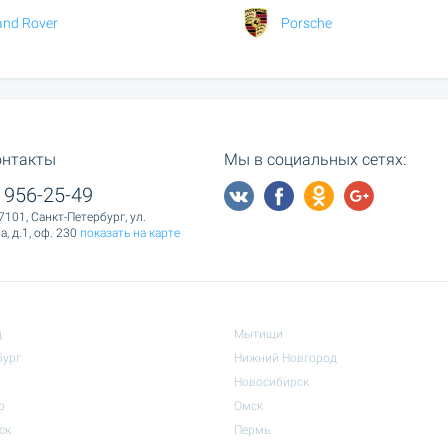
and Rover
Porsche
онтакты
Мы в социальных сетях:
 956-25-49
7101, Санкт-Петербург, ул.
, д.1, оф. 230
показать на карте
д
Мытищи
бург
Нижний Новгород
Новосибирск
р
Омск
ск
Пермь