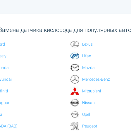
Замена датчика кислорода для популярных авто
ord
Lexus
eely
Lifan
onda
Mazda
yundai
Mercedes-Benz
finiti
Mitsubishi
aguar
Nissan
ia
Opel
ADA (ВАЗ)
Peugeot