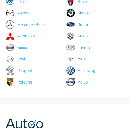
Lifan
Rover
Mazda
Skoda
Mercedes-Benz
Subaru
Mitsubishi
Suzuki
Nissan
Toyota
Opel
УАЗ
Peugeot
Volkswagen
Porsche
Volvo