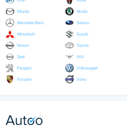
Mazda
Skoda
Mercedes-Benz
Subaru
Mitsubishi
Suzuki
Nissan
Toyota
Opel
УАЗ
Peugeot
Volkswagen
Porsche
Volvo