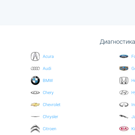
Диагностика
Acura
F
Audi
G
BMW
H
Chery
H
Chevrolet
In
Chrysler
J
Citroen
K