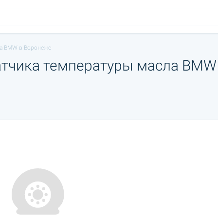
ла BMW в Воронеже
атчика температуры масла BMW