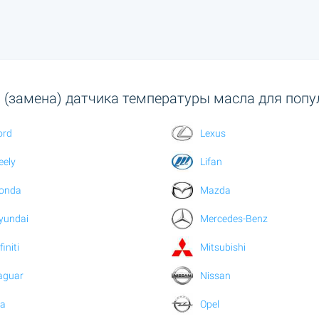
 (замена) датчика температуры масла для попу
ord
Lexus
eely
Lifan
onda
Mazda
yundai
Mercedes-Benz
finiti
Mitsubishi
aguar
Nissan
ia
Opel