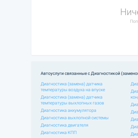
Нич
Поп
Автоуслуги связанные с Диагностикой (замено
Диагностика (замена) датчика
Диа
температуры воздуха на впуске
Диа
Диагностика (замена) датчика
кон
температуры выхлопных газов
Диа
Диагностика аккумулятора
Диа
Диагностика выхлопной системы
Диа
Диагностика двигателя
Диа
Диагностика КПП
Диа