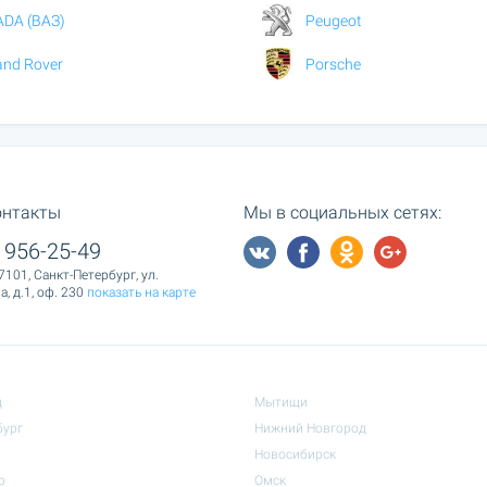
ADA (ВАЗ)
Peugeot
and Rover
Porsche
онтакты
Мы в социальных сетях:
 956-25-49
7101, Санкт-Петербург, ул.
, д.1, оф. 230
показать на карте
д
Мытищи
бург
Нижний Новгород
Новосибирск
р
Омск