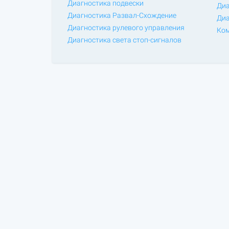
Диагностика подвески
Диа
Диагностика Развал-Схождение
Диа
Диагностика рулевого управления
Ком
Диагностика света стоп-сигналов