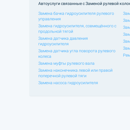
Автоуслуги связанные с Заменой рулевой коло
Замена бачка гидроусилителя рулевого
Зам
управления
Зам
Замена гидроусилителя, совмещённого с
Зам
продольной тягой
Зам
Замена датчика давления
Зам
гидроусилителя
Зам
Замена датчика угла поворота рулевого
Рем
колеса
Замена муфты рулевого вала
Замена наконечника левой или правой
поперечной рулевой тяги
Замена насоса гидроусилителя