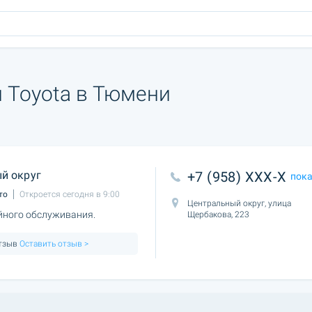
 Toyota в Тюмени
й округ
+7 (958) XXX-X
пок
то
Откроется сегодня в 9:00
Центральный округ, улица
йного обслуживания.
Щербакова, 223
отзыв
Оставить отзыв >