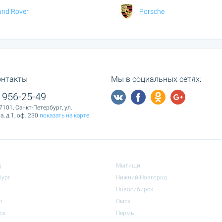
and Rover
Porsche
онтакты
Мы в социальных сетях:
 956-25-49
7101, Санкт-Петербург, ул.
, д.1, оф. 230
показать на карте
д
Мытищи
бург
Нижний Новгород
Новосибирск
р
Омск
ск
Пермь