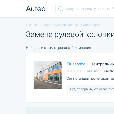
Главная
Замена рулевой колонки Toyota в Тюмени
Замена рулевой колонки
Найдена и отфильтрована: 1 компания
Fit service
— Центральны
0 отзывов
Закры
Сеть станций послегаранти
Будьте первым, кто оставит 