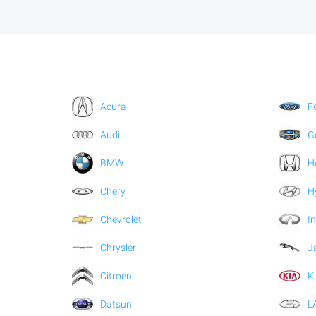
Acura
F
Audi
G
BMW
H
Chery
H
Chevrolet
In
Chrysler
J
Citroen
K
Datsun
L