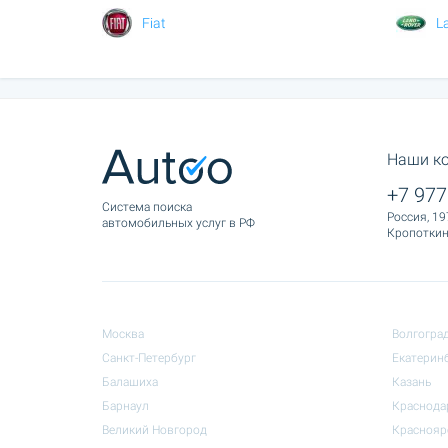
Fiat
L
Наши к
+7 977
Cистема поиска
Россия, 19
автомобильных услуг в РФ
Кропоткина
Москва
Волгогра
Санкт-Петербург
Екатерин
Балашиха
Казань
Барнаул
Краснода
Великий Новгород
Краснояр