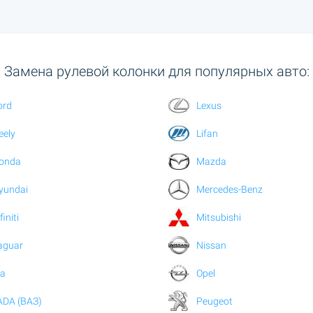
Замена рулевой колонки для популярных авто:
ord
Lexus
eely
Lifan
onda
Mazda
yundai
Mercedes-Benz
finiti
Mitsubishi
aguar
Nissan
ia
Opel
ADA (ВАЗ)
Peugeot