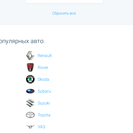
Сбросить все
опулярных авто:
Renault
Rover
Skoda
Subaru
Suzuki
Toyota
УАЗ