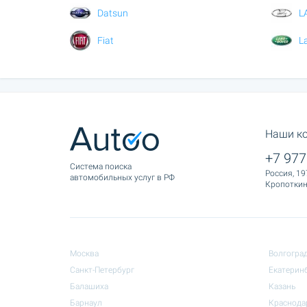
Datsun
L
Fiat
L
Наши к
+7 977
Cистема поиска
Россия, 19
автомобильных услуг в РФ
Кропоткина
Москва
Волгогра
Санкт-Петербург
Екатерин
Балашиха
Казань
Барнаул
Краснода