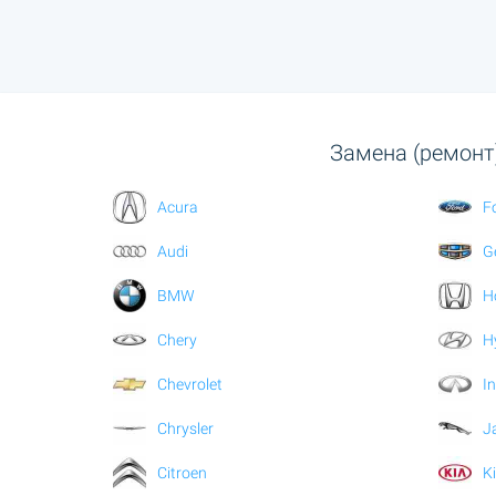
Замена (ремонт
Acura
F
Audi
G
BMW
H
Chery
H
Chevrolet
In
Chrysler
J
Citroen
K