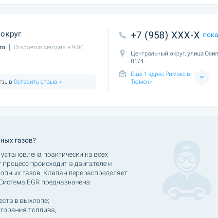
округ
+7 (958) XXX-X
пок
то
Откроется сегодня в 9:00
Центральный округ, улица Осип
81/4
Ещё 1 адрес Римэкс в
отзыв
Оставить отзыв >
Тюмени
нных газов?
установлена практически на всех
 процесс происходит в двигателе и
лопных газов. Клапан перераспределяет
Система EGR предназначена:
ств в выхлопе;
горания топлива;