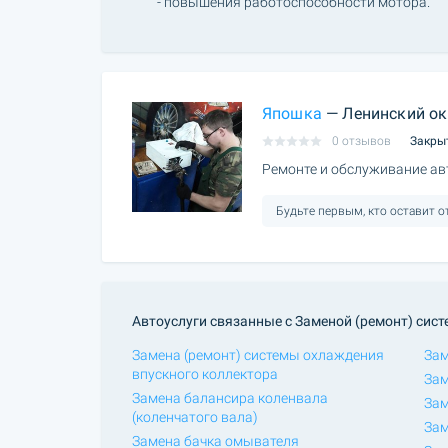
- повышения работоспособности мотора.
Япошка
— Ленинский ок
0 отзывов
Закры
Ремонте и обслуживание ав
Будьте первым, кто оставит 
Автоуслуги связанные с Заменой (ремонт) сис
Замена (ремонт) системы охлаждения
Зам
впускного коллектора
Зам
Замена балансира коленвала
Зам
(коленчатого вала)
Зам
Замена бачка омывателя