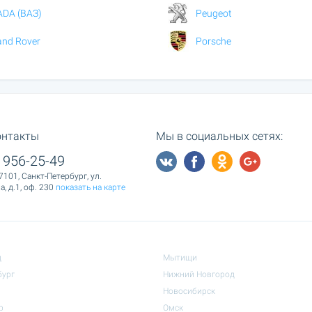
ADA (ВАЗ)
Peugeot
and Rover
Porsche
онтакты
Мы в социальных сетях:
 956-25-49
7101, Санкт-Петербург, ул.
, д.1, оф. 230
показать на карте
д
Мытищи
бург
Нижний Новгород
Новосибирск
р
Омск