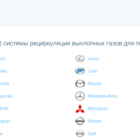
) системы рециркуляции выхлопных газов для п
ord
Lexus
eely
Lifan
onda
Mazda
yundai
Mercedes-Benz
finiti
Mitsubishi
aguar
Nissan
ia
Opel