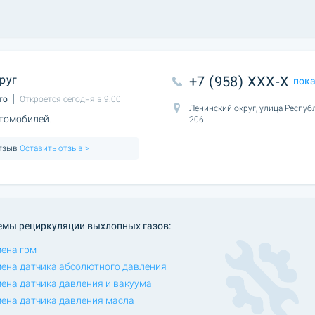
руг
+7 (958) XXX-X
пок
то
Откроется сегодня в 9:00
Ленинский округ, улица Респуб
томобилей.
206
отзыв
Оставить отзыв >
темы рециркуляции выхлопных газов:
ена грм
ена датчика абсолютного давления
ена датчика давления и вакуума
ена датчика давления масла