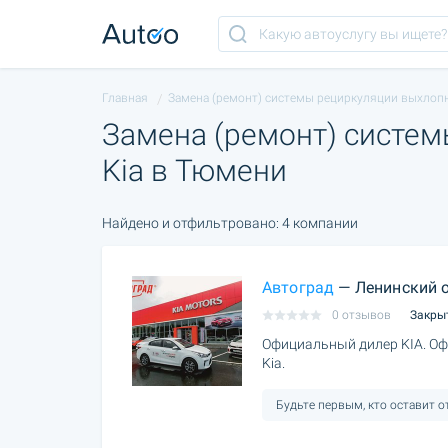
Главная
Замена (ремонт) системы рециркуляции выхлопн
Замена (ремонт) систе
Kia в Тюмени
Найдено и отфильтровано: 4 компании
Автоград
— Ленинский 
0 отзывов
Закры
Официальный дилер KIA. Оф
Kia.
Будьте первым, кто оставит 