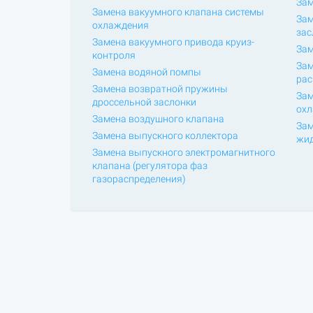
Зам
Замена вакуумного клапана системы
Зам
охлаждения
зас
Замена вакуумного привода круиз-
Зам
контроля
Зам
Замена водяной помпы
рас
Замена возвратной пружины
Зам
дроссельной заслонки
ох
Замена воздушного клапана
Зам
Замена выпускного коллектора
жид
Замена выпускного электромагнитного
клапана (регулятора фаз
газораспределения)