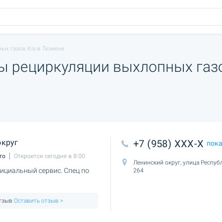
ых газов Kia в Тюмени
мы рециркуляции выхлопных газ
округ
+7 (958) XXX-X
пок
то
Откроется сегодня в 8:00
Ленинский округ, улица Респуб
ициальный сервис. Спец по
264
отзыв
Оставить отзыв >