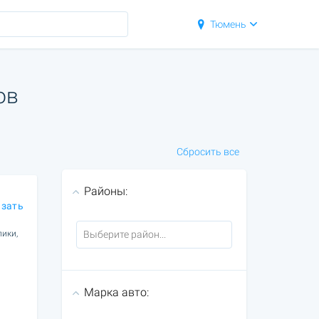
Тюмень
ов
Сбросить все
Районы:
азать
лики,
Марка авто: