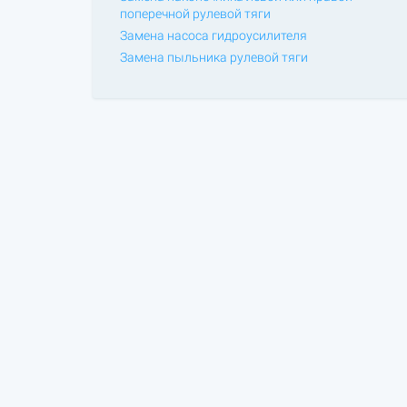
поперечной рулевой тяги
Замена насоса гидроусилителя
Замена пыльника рулевой тяги