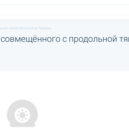
ной тягой Mitsubishi в Тюмени
 совмещённого с продольной тя