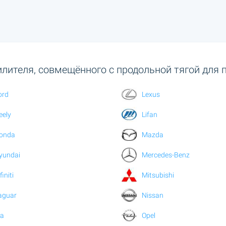
лителя, совмещённого с продольной тягой для 
ord
Lexus
eely
Lifan
onda
Mazda
yundai
Mercedes-Benz
finiti
Mitsubishi
aguar
Nissan
ia
Opel