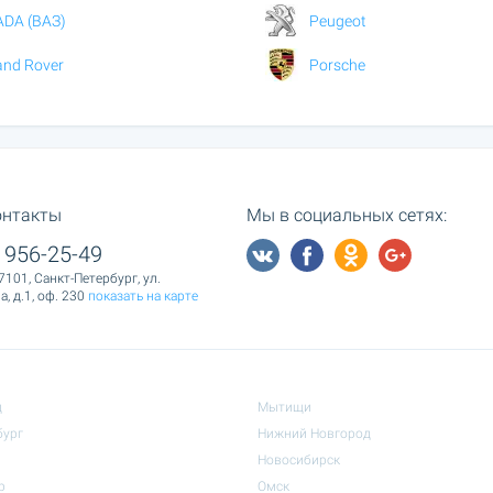
ADA (ВАЗ)
Peugeot
and Rover
Porsche
онтакты
Мы в социальных сетях:
 956-25-49
7101, Санкт-Петербург, ул.
, д.1, оф. 230
показать на карте
д
Мытищи
бург
Нижний Новгород
Новосибирск
р
Омск