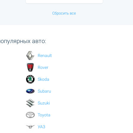
Сбросить все
популярных авто:
Renault
Rover
Skoda
Subaru
Suzuki
Toyota
УАЗ