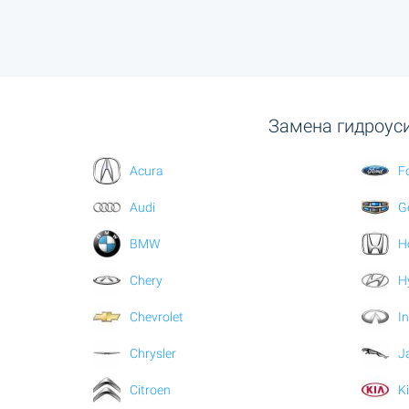
Замена гидроуси
Acura
F
Audi
G
BMW
H
Chery
H
Chevrolet
In
Chrysler
J
Citroen
K