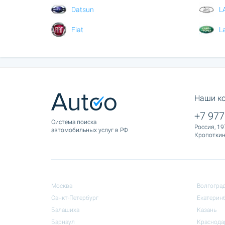
Datsun
L
Fiat
L
Наши к
+7 977
Cистема поиска
Россия, 19
автомобильных услуг в РФ
Кропоткина
Москва
Волгогра
Санкт-Петербург
Екатерин
Балашиха
Казань
Барнаул
Краснода