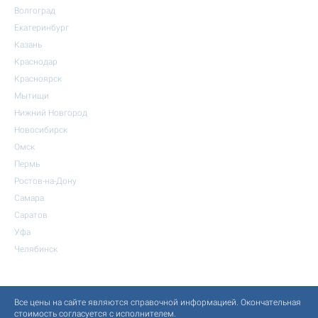
Волгоград
Екатеринбург
Казань
Краснодар
Красноярск
Мытищи
Нижний Новгород
Новосибирск
Омск
Пермь
Ростов-на-Дону
Самара
Саратов
Уфа
Челябинск
Все цены на сайте являются справочной информацией. Окончательная
стоимость согласуется с исполнителем.