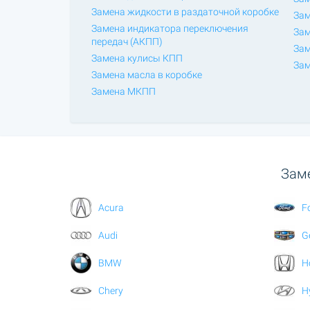
Замена жидкости в раздаточной коробке
Зам
Замена индикатора переключения
Зам
передач (АКПП)
Зам
Замена кулисы КПП
Зам
Замена масла в коробке
Замена МКПП
Заме
Acura
F
Audi
G
BMW
H
Chery
H