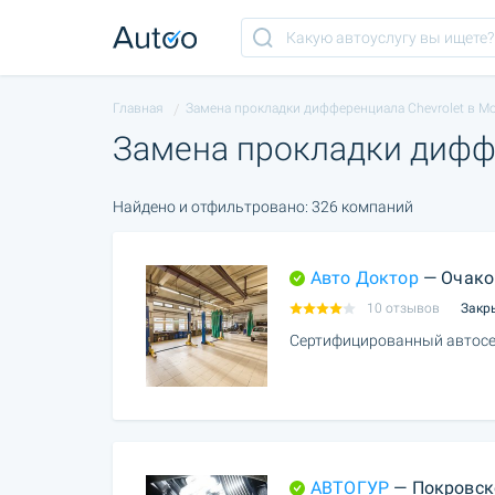
Главная
Замена прокладки дифференциала Chevrolet в М
Замена прокладки диффе
Найдено и отфильтровано: 326 компаний
Авто Доктор
— Очако
10 отзывов
Закр
Сертифицированный автосе
АВТОГУР
— Покровск