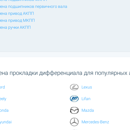
ена подшипников первичного вала
ена привод АКПП
ена привод МКПП
ена ручки АКПП
на прокладки дифференциала для популярных 
ord
Lexus
eely
Lifan
onda
Mazda
yundai
Mercedes-Benz