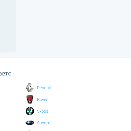
авто:
Renault
Rover
Skoda
Subaru