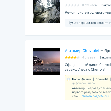
0 отзывов
Закры
Ремонт систем рулевого уп
Будьте первым, кто оставит 
Автомир Chevrolet
— Яро
4 отзыва
Закрыт
Официальный дилер Chevrol
сервис. Спец по Chevrolet.
Борис Фишин
Chevrolet
дифференциала
Автомир Шевроле, спасибо 
первого раза, зато по теле
стои
...
Читать подробнее >