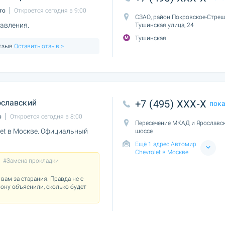
то
Откроется сегодня в 9:00
СЗАО, район Покровское-Стреш
равления.
Тушинская улица, 24
Тушинская
отзыв
Оставить отзыв >
славский
+7 (495) XXX-X
пок
о
Откроется сегодня в 8:00
Пересечение МКАД и Ярославс
et в Москве. Официальный
шоссе
Ещё 1 адрес Автомир
Chevrolet в Москве
#Замена прокладки
вам за старания. Правда не с
фону объяснили, сколько будет