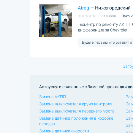
Atreg
— Нижегородский
0 отзывов
Закры
Техцентр по ремонту АКПП. 
дифференциала Chevrolet.
Будьте первым, кто оставит 
Загр
Автоуслуги связанные с Заменой прокладки д
Замена АКПП
Зам
Замена выключателя круиз-контроля
За
Замена выключателя переднего моста
Зам
Замена датчика положения в коробке
Зам
передач
Зам
Замена датчика скорости
Зам