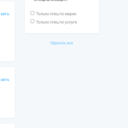
азать
Только спец по марке
Только спец по услуге
Сбросить все
азать