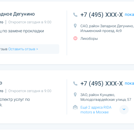
дное Дегунино
+7 (495) XXX-X
пок
то
Откроется сегодня в 9:00
САО, район Западное Дегунино,
ц по замене прокладки
Ильменский проезд, 4с9
Лихоборы
отзыв
Оставить отзыв >
о
+7 (495) XXX-X
пок
то
Откроется сегодня в 9:00
ЗАО, район Кунцево,
пектр услуг по
Молодогвардейская улица, 57
й.
Ещё 2 адреса RIDA
motors в Москве