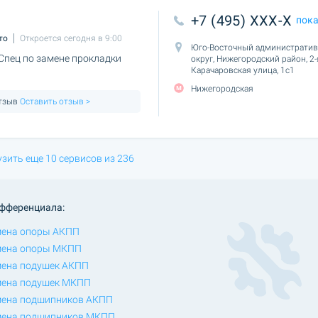
+7 (495) XXX-X
пок
то
Откроется сегодня в 9:00
Юго-Восточный администрати
Спец по замене прокладки
округ, Нижегородский район, 2-
Карачаровская улица, 1с1
Нижегородская
отзыв
Оставить отзыв >
узить еще 10 сервисов из 236
ифференциала:
ена опоры АКПП
мена опоры МКПП
ена подушек АКПП
ена подушек МКПП
ена подшипников АКПП
ена подшипников МКПП