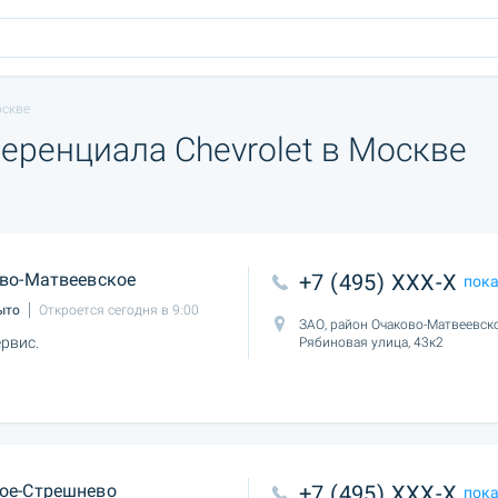
оскве
ренциала Chevrolet в Москве
во-Матвеевское
+7 (495) XXX-X
пок
ыто
Откроется сегодня в 9:00
ЗАО, район Очаково-Матвеевско
рвис.
Рябиновая улица, 43к2
ое-Стрешнево
+7 (495) XXX-X
пок