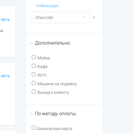
Volkswagen
азать
ая
Дополнительно:
Мойка
Кафе
Wi-Fi
азать
Машина на подмену
Выезд к клиенту
По методу оплаты:
Банковская карта