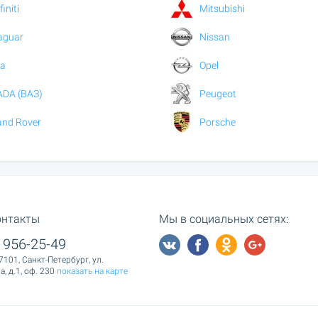
finiti
Mitsubishi
aguar
Nissan
ia
Opel
ADA (ВАЗ)
Peugeot
and Rover
Porsche
онтакты
Мы в социальных сетях:
 956-25-49
7101, Санкт-Петербург, ул.
, д.1, оф. 230
показать на карте