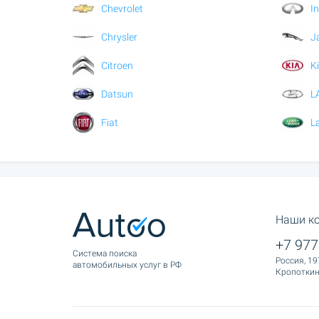
Chevrolet
In
Chrysler
J
Citroen
K
Datsun
L
Fiat
L
Наши к
+7 977
Cистема поиска
Россия, 19
автомобильных услуг в РФ
Кропоткина