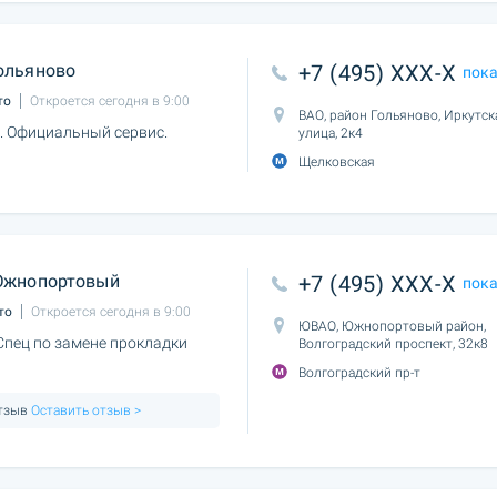
ольяново
+7 (495) XXX-X
пок
то
Откроется сегодня в 9:00
ВАО, район Гольяново, Иркутск
. Официальный сервис.
улица, 2к4
Щелковская
жнопортовый
+7 (495) XXX-X
пок
то
Откроется сегодня в 9:00
ЮВАО, Южнопортовый район,
Спец по замене прокладки
Волгоградский проспект, 32к8
Волгоградский пр-т
отзыв
Оставить отзыв >