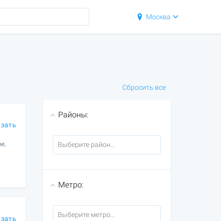
Москва
Сбросить все
Районы:
азать
е,
Метро:
азать