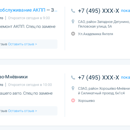
 обслуживание АКПП
— Западное Дегунино
+7 (495) XXX-X
пок
то
Откроется сегодня в 9:00
САО, район Западное Дегунино,
ремонт АКПП. Спец по замене
Пяловская улица, 5А
Ул.Академика Янгеля
отзыв
Оставить отзыв >
во-Мнёвники
+7 (495) XXX-X
пок
то
Откроется сегодня в 10:00
СЗАО, район Хорошёво-Мнёвник
ашего авто. Спец по замене
й Силикатный проезд, 6к1с4
Хорошево
отзыв
Оставить отзыв >