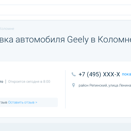
 Коломне
вка автомобиля Geely в Коломн
+7 (495) XXX-X
пок
то
Откроется сегодня в 8:00
район Репинский, улица Ленина
отзыв
Оставить отзыв >