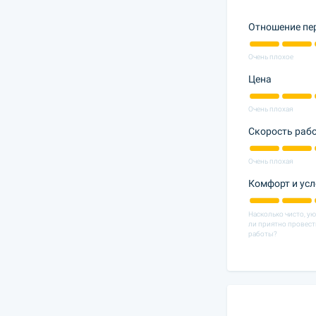
Отношение пе
Очень плохое
Цена
Очень плохая
Скорость раб
Очень плохая
Комфорт и ус
Насколько чисто, у
ли приятно провест
работы?