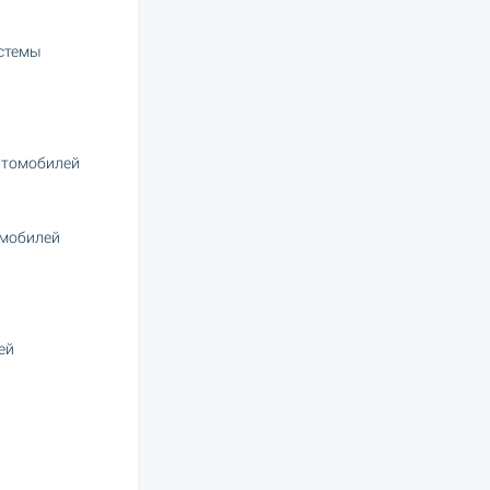
стемы
втомобилей
омобилей
ей