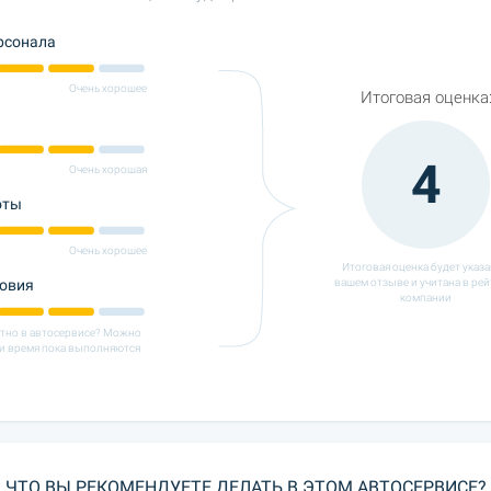
рсонала
Очень хорошее
Итоговая оценка
4
Очень хорошая
оты
Очень хорошее
Итоговая оценка будет указа
ловия
вашем отзыве и учитана в рей
компании
ютно в автосервисе? Можно
и время пока выполняются
ЧТО ВЫ РЕКОМЕНДУЕТЕ ДЕЛАТЬ В ЭТОМ АВТОСЕРВИСЕ?