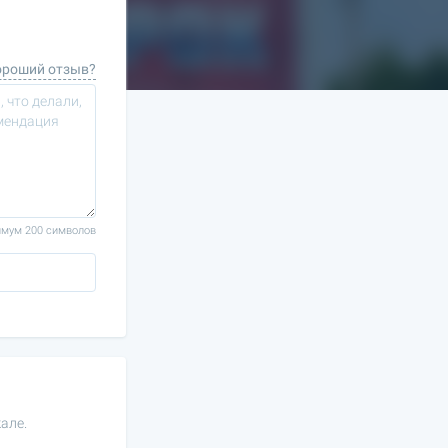
ороший отзыв?
мум 200 символов
але.