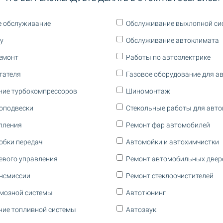
е обслуживание
Обслуживание выхлопной си
у
Обслуживание автоклимата
емонт
Работы по автоэлектрике
гателя
Газовое оборудование для а
ние турбокомпрессоров
Шиномонтаж
оподвески
Стекольные работы для авт
пления
Ремонт фар автомобилей
обки передач
Автомойки и автохимчистки
евого управления
Ремонт автомобильных двер
нсмиссии
Ремонт стеклоочистителей
мозной системы
Автотюнинг
ие топливной системы
Автозвук