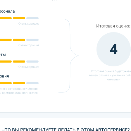
рсонала
Очень хорошее
Итоговая оценка
4
Очень хорошая
оты
Очень хорошее
Итоговая оценка будет указа
ловия
вашем отзыве и учитана в рей
компании
ютно в автосервисе? Можно
и время пока выполняются
ЧТО ВЫ РЕКОМЕНДУЕТЕ ДЕЛАТЬ В ЭТОМ АВТОСЕРВИСЕ?