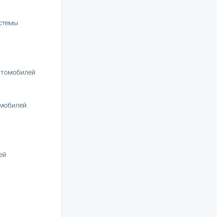
стемы
втомобилей
омобилей
ей