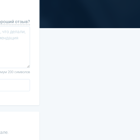
ороший отзыв?
мум 200 символов
але.