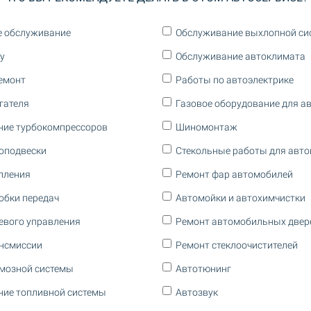
е обслуживание
Обслуживание выхлопной си
у
Обслуживание автоклимата
емонт
Работы по автоэлектрике
гателя
Газовое оборудование для а
ние турбокомпрессоров
Шиномонтаж
оподвески
Стекольные работы для авт
пления
Ремонт фар автомобилей
обки передач
Автомойки и автохимчистки
евого управления
Ремонт автомобильных двер
нсмиссии
Ремонт стеклоочистителей
мозной системы
Автотюнинг
ие топливной системы
Автозвук