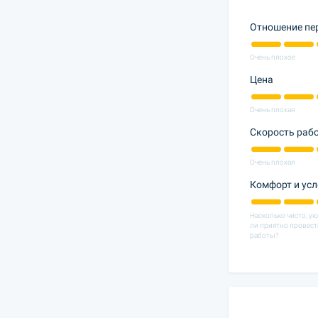
Отношение пе
Очень плохое
Цена
Очень плохая
Скорость раб
Очень плохая
Комфорт и ус
Насколько чисто, у
ли приятно провест
работы?