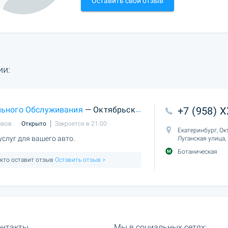
Оставить свой отзыв
ии:
льного Обслуживания
— Октябрьский
+7 (958) 
ывов
Открыто
Закроется в 21:00
Екатеринбург, Ок
слуг для вашего авто.
Луганская улица,
Ботаническая
 кто оставит отзыв
Оставить отзыв >
онтакты
Мы в социальных сетях: