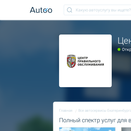
Це
Отк
Главная
Все автосервисы Екатеринбург
Полный спектр услуг для 