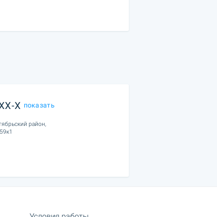
XXX-X
показать
тябрьский район,
 59к1
Условия работы