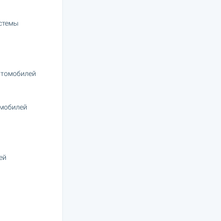
стемы
втомобилей
омобилей
ей