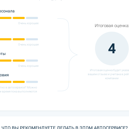
рсонала
Очень хорошее
Итоговая оценка
4
Очень хорошая
оты
Очень хорошее
Итоговая оценка будет указа
ловия
вашем отзыве и учитана в рей
компании
ютно в автосервисе? Можно
и время пока выполняются
ЧТО ВЫ РЕКОМЕНДУЕТЕ ДЕЛАТЬ В ЭТОМ АВТОСЕРВИСЕ?