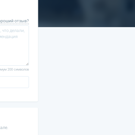
ороший отзыв?
мум 200 символов
але.