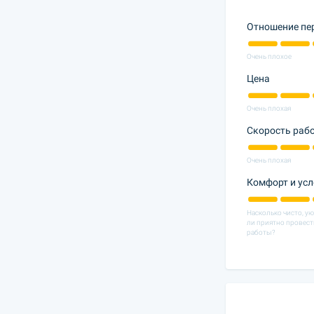
Отношение пе
Очень плохое
Цена
Очень плохая
Скорость раб
Очень плохая
Комфорт и ус
Насколько чисто, у
ли приятно провест
работы?