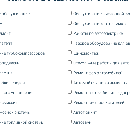
е обслуживание
Обслуживание выхлопной си
у
Обслуживание автоклимата
емонт
Работы по автоэлектрике
гателя
Газовое оборудование для а
ние турбокомпрессоров
Шиномонтаж
оподвески
Стекольные работы для авт
пления
Ремонт фар автомобилей
обки передач
Автомойки и автохимчистки
евого управления
Ремонт автомобильных двер
нсмиссии
Ремонт стеклоочистителей
мозной системы
Автотюнинг
ие топливной системы
Автозвук