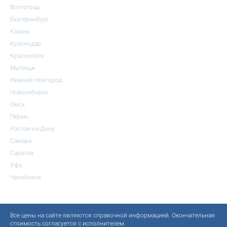
Волгоград
Екатеринбург
Казань
Краснодар
Красноярск
Мытищи
Нижний Новгород
Новосибирск
Омск
Пермь
Ростов-на-Дону
Самара
Саратов
Уфа
Челябинск
Все цены на сайте являются справочной информацией. Окончательная
стоимость согласуется с исполнителем.