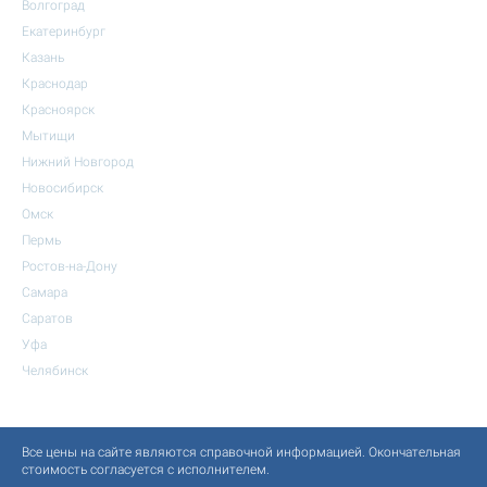
Волгоград
Екатеринбург
Казань
Краснодар
Красноярск
Мытищи
Нижний Новгород
Новосибирск
Омск
Пермь
Ростов-на-Дону
Самара
Саратов
Уфа
Челябинск
Все цены на сайте являются справочной информацией. Окончательная
стоимость согласуется с исполнителем.