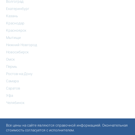
Волгоград
Екатеринбург
Казань
Краснодар
Красноярск
Мытищи
Нижний Новгород
Новосибирск
Омск
Пермь
Ростов-на-Дону
Самара
Саратов
Уфа
Челябинск
Все цены на сайте являются справочной информацией. Окончательная
стоимость согласуется с исполнителем.