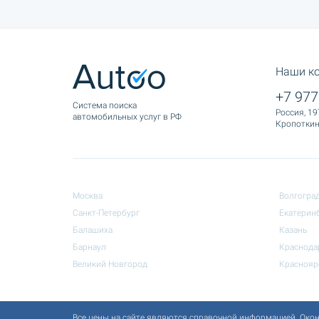
Наши к
+7 977
Cистема поиска
Россия, 19
автомобильных услуг в РФ
Кропоткина
Москва
Волгогра
Санкт-Петербург
Екатерин
Балашиха
Казань
Барнаул
Краснода
Великий Новгород
Краснояр
Все цены на сайте являются справочной информацией. Окон