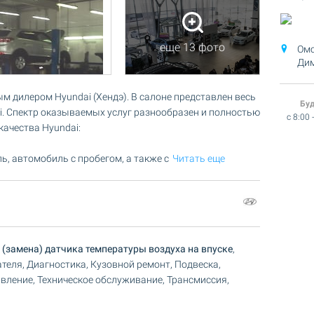
еще 13 фото
Омс
Дим
м дилером Hyundai (Хендэ). В салоне представлен весь
Бу
. Спектр оказываемых услуг разнообразен и полностью
c 8:00 
ачества Hyundai:
ь, автомобиль с пробегом, а также с
Читать еще
(замена) датчика температуры воздуха на впуске
,
теля, Диагностика, Кузовной ремонт, Подвеска,
вление, Техническое обслуживание, Трансмиссия,