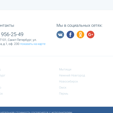
онтакты
Мы в социальных сетях:
 956-25-49
7101, Санкт-Петербург, ул.
, д.1, оф. 230
показать на карте
д
Мытищи
бург
Нижний Новгород
Новосибирск
р
Омск
ск
Пермь
чательная стоимость согласуется с исполнителем.