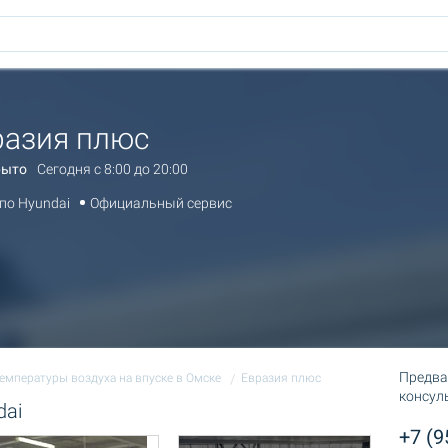
разия плюс
рыто
Сегодня c 8:00 до 20:00
по Hyundai
Официальный сервис
Предва
температуры воздуха на впуске в Омске
Евразия плюс
консул
dai
+7 (