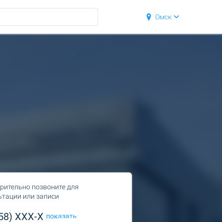
Омск
рительно позвоните для
ьтации или записи
958) XXX-X
показать