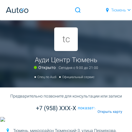
Тюмень
tc
Ауди Центр Тюмень
Открыто
Сегодня c 9:00 до 21:00
Спец по Audi
Официальный сервис
Предварительно позвоните для консультации или записи
+7 (958) XXX-X
показать
Открыть карту
Тюмень, микрорайон Тюменский-3,
улица Пермякова,