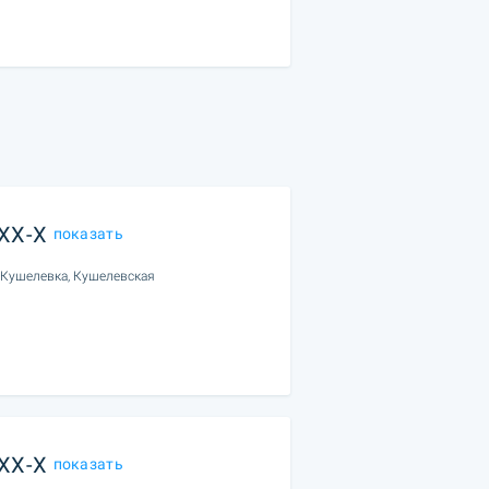
XXX-X
показать
 Кушелевка, Кушелевская
XXX-X
показать