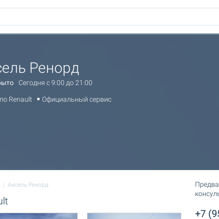
сель Ренорд
рыто
Сегодня c 9:00 до 21:00
по Renault
Официальный сервис
Предва
Аксель Ренорд
консул
lt
+7 (