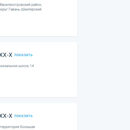
 Василеостровский район,
круг Гавань, Шкиперский
XXX-X
показать
окзальное шоссе, 14
XXX-X
показать
, территория Большая