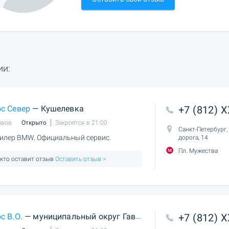
ии:
с Север
— Кушелевка
+7 (812) 
ывов
Открыто
Закроется в 21:00
Санкт-Петербург,
илер BMW. Официальный сервис.
дорога, 14
Пл. Мужества
 кто оставит отзыв
Оставить отзыв >
с В.О.
— муниципальный округ Гавань
+7 (812) 