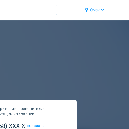
Омск
рительно позвоните для
ьтации или записи
958) XXX-X
показать