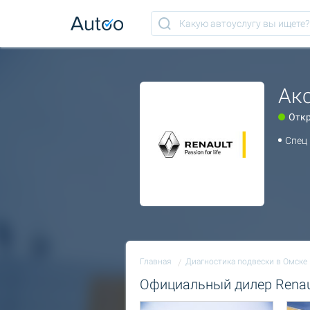
Ак
Отк
Спец 
Главная
Диагностика подвески в Омске
Официальный дилер Renau