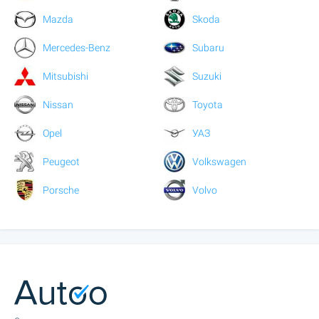
Mazda
Skoda
Mercedes-Benz
Subaru
Mitsubishi
Suzuki
Nissan
Toyota
Opel
УАЗ
Peugeot
Volkswagen
Porsche
Volvo